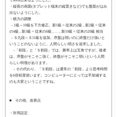
・縦長の画面(タブレット端末の縦置きなど)でも盤面がはみ
出ないようにした。
・棋力の調整
- 1級～10級を下方修正。新1級 = 従来の2級 , 新2級 = 従来
の4級 , 新3級 = 従来の6級 , … , 新10級 = 従来の20級 相当
- Ｓ九段～Ｓ11級を追加。序盤は弱いのに終盤だけ強いと
いうことのないように、人間らしい弱さを追求しました。
-「初段」と「Ｓ初段」では、勝率上は互角ですが、後者
は、序盤がそこそこ強く、終盤がそこそこ弱いという人間
らしい特徴があります。
- その代わり、「Ｓ初段」は通常の「初段」より思考時間
を6倍程度使います。コンピューターにとっては手加減する
のも大変ということですね。
■ その他、改善点
・対局設定