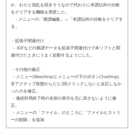
か、わりと混乱を招きそうなので代わりに本譜以外の分岐
をクリアする機能を用意した。
- メニューの「棋譜編集」→「本譜以外の分岐をクリアす
る」
・拡張子関連付け
- .KIFなどの棋譜データを拡張子関連付けで本ソフトと関
連付けたときにうまく起動するようにした。
・その他の修正
- メニュー(MenuStrip)とメニューの下のボタン(ToolStrip)、
非アクティブ状態からだと2回クリックしないと反応しなか
ったのを修正。
- 連続対局終了時の名前の表示を元に戻さないように修
正。
- メニューの「ファイル」のところに「ファイルヒストリ
ーの削除」を追加