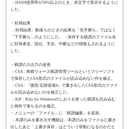
- HASH使用率が50%以上のとき、赤文字で表示するように
した。
・対局結果
- 対局結果、駒落ちのときの結果を「先手勝ち」ではなく
「下手勝ち」のようにした。 - 保存する棋譜のファイル名
に対局者名、段位、手合、中断などの情報も入れるように
した。
・棋譜の入出力の改善
- CSA : 将棋ウォーズ棋譜管理ツールというフリーソフト
で保存したCSA形式のファイルが読み込めない件を修正。
- CSA : 『激指 定跡道場4』で書き出したCSA形式のファイ
ルが読み込めないのを修正した。
- KIF : Kifu for Windowsのしおりを使った棋譜を読み込む
と例外で落ちるのを修正。
・メニューの「ファイル」に「棋譜編集」を追加。
- 本譜のみを書き出す機能は、本譜のみをファイルに書き
出したあと「上書き保存」はどういう挙動になるのかだと