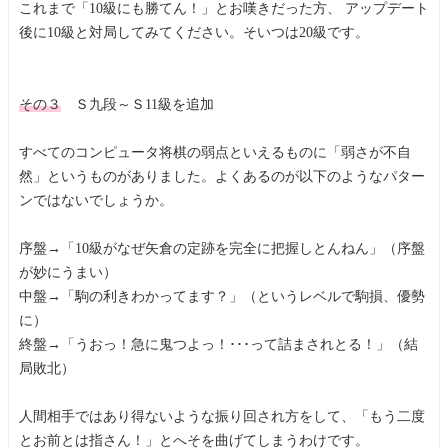
これまで「10級にも勝てん！」とお嘆きだった方、 アップデート
後に10級と対局してみてください。そいつは20級です。
その３
Ｓ九段～Ｓ11級を追加
すべてのコンピュータ将棋の弱点といえるものに「弱さが不自
然」というものがありました。よくあるのが以下のようなパター
ンではないでしょうか。
序盤→「10級がなぜ矢倉の定跡を完全に把握しとんねん」（序盤
が妙にうまい）
中盤→「駒の利きわかってます？」（というレベルで駒損、優勢
に）
終盤→「うおっ！急に鬼つよっ！･･･って詰まされとる！」（結
局敗北）
人間相手ではあり得ないような振り回され方をして、「もう二度
とお前とは指さん！」とへそを曲げてしまうわけです。