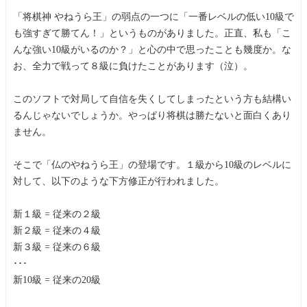
「将棋神 やねうら王」の弱点の一つに「一番レベルの低い10級で
も強すぎて勝てん！」というものがありました。正直、私も「こ
んな強い10級がいるのか？」と心の中で思ったことも幾度か。な
お、全力で戦って８級に負けたことがあります（泣）。
このソフトで対局して自信を失くしてしまったという方も結構い
るんじゃないでしょうか。やっぱり将棋は勝たないと面白くあり
ません。
そこで「仏のやねうら王」の登場です。１級から10級のレベルに
対して、以下のような下方修正が行われました。
新１級 = 従来の２級
新２級 = 従来の４級
新３級 = 従来の６級
･･･
新10級 = 従来の20級