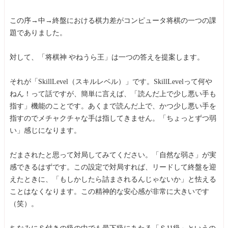
この序→中→終盤における棋力差がコンピュータ将棋の一つの課
題でありました。
対して、「将棋神 やねうら王」は一つの答えを提案します。
それが「SkillLevel（スキルレベル）」です。SkillLevelって何や
ねん！って話ですが、簡単に言えば、「読んだ上で少し悪い手も
指す」機能のことです。あくまで読んだ上で、かつ少し悪い手を
指すのでメチャクチャな手は指してきません。「ちょっとずつ弱
い」感じになります。
だまされたと思って対局してみてください。「自然な弱さ」が実
感できるはずです。この設定で対局すれば、リードして終盤を迎
えたときに、「もしかしたら詰まされるんじゃないか」と怯える
ことはなくなります。この精神的な安心感が非常に大きいです
（笑）。
ちなみにＳ付きの級の中でも最下級にあたる「Ｓ11級」というの