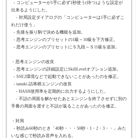
- コンピューターが1手に必ず1秒使う(待つ)ような設定が
出来るようにした。
- 対局設定ダイアログの「コンピューターは1手に必ずこ
れだけ使う」
- 先後を振り駒で決める機能を追加。
- 思考エンジンのプリセットの1級～10級を下方修正。
- 思考エンジンのプリセットにＳ九段～Ｓ11級を追加。
・思考エンジンの改良
- 思考エンジンの詳細設定にSkillLevelオプション追加。
- SSE2環境などで起動できないことがあったのを修正。
- tanuki-詰将棋エンジンの改良
- HASH使用率を定期的に出力するようにした。
- 不詰の局面を解かせたあとエンジンを終了させずに別の
手番の局面を渡すと不詰が返ることがあったのを修正。
・対局
- 秒読み60秒のとき「40秒・・・50秒・1・2・3・・」みた
いな感じで秒読み音声を入れる。