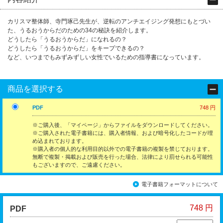
カリスマ整体師、寺門琢己先生が、逆転のアンチエイジング発想にもとづい
た、うるおうからだのための34の秘訣を紹介します。
どうしたら「うるおうからだ」になれるの？
どうしたら「うるおうからだ」をキープできるの？
など、いつまでもみずみずしい女性でいるための指導書になっています。
商品を選択する
PDF
748 円
※ご購入後、「マイページ」からファイルをダウンロードしてください。
※ご購入された電子書籍には、購入者情報、および暗号化したコードが埋
め込まれております。
※購入者の個人的な利用目的以外での電子書籍の複製を禁じております。
無断で複製・掲載および販売を行った場合、法律により罰せられる可能性
もございますので、ご遠慮ください。
電子書籍フォーマットについて
748 円
PDF