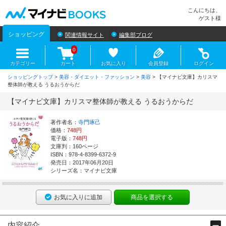
マイナビBOOKS
こんにちは、
ゲスト様
ショッピング
関連情報サイト
編集部ブログ
0
カテゴリー
カート
お気に入り
会員登録
ログイン
ショッピングトップ
>
美容・ダイエット・ファッション
>
美容
> 【マイナビ文庫】カリスマ
整体師が教える うるおうからだ
【マイナビ文庫】カリスマ整体師が教える うるおうからだ
著作者名：
寺門琢己
価格：
748円
電子版：
748円
文庫判：160ページ
ISBN：978-4-8399-6372-9
発売日：2017年06月20日
シリーズ名：マイナビ文庫
お気に入りに追加
商品を選択する
内容紹介