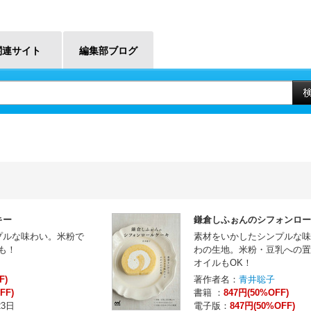
関連サイト
編集部ブログ
キー
鎌倉しふぉんのシフォンロー
プルな味わい。米粉で
素材をいかしたシンプルな味
も！
わの生地。米粉・豆乳への置
オイルもOK！
F)
著作者名：
青井聡子
FF)
書籍 ：
847円(50%OFF)
23日
電子版：
847円(50%OFF)