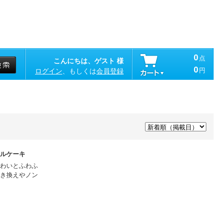
0
点
こんにちは、ゲスト 様
0
円
ログイン
、もしくは
会員登録
ルケーキ
わいとふわふ
き換えやノン