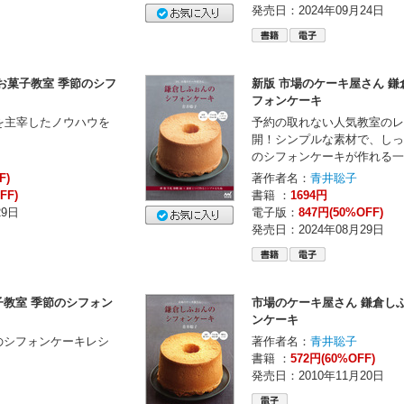
発売日：2024年09月24日
お菓子教室 季節のシフ
新版 市場のケーキ屋さん 
フォンケーキ
を主宰したノウハウを
予約の取れない人気教室のレ
開！シンプルな素材で、しっ
のシフォンケーキが作れる一
F)
著作者名：
青井聡子
FF)
書籍 ：
1694円
29日
電子版：
847円(50%OFF)
発売日：2024年08月29日
教室 季節のシフォン
市場のケーキ屋さん 鎌倉し
ンケーキ
のシフォンケーキレシ
著作者名：
青井聡子
書籍 ：
572円(60%OFF)
発売日：2010年11月20日