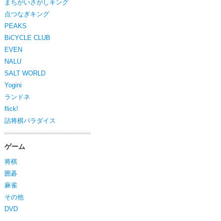
まちがいさがしキング
点つなぎキング
PEAKS
BiCYCLE CLUB
EVEN
NALU
SALT WORLD
Yogini
ランドネ
flick!
詰将棋パラダイス
ゲーム
将棋
囲碁
麻雀
その他
DVD