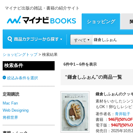
マイナビ出版の雑誌・書籍の紹介サイト
マイナビBOOKS
ショッピング
商品カテゴリーから探す
すべて
ショッピングトップ
> 検索結果
6件中1～6件を表示
検索条件
“鎌倉しふぉん”の商品一覧
絞込み条件を選択
定期購読
鎌倉しふぉんのクッ
素材をいかしたシン
Mac Fan
もOK！卵なしレシピ
Web Designing
著作者名：
青井聡子
将棋世界
書籍 ：
946円(50%OF
電子版：
946円(50%O
発売日：2025年10月