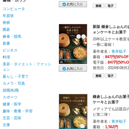
書籍・ムック
コンピュータ
年賀状
将棋
新版 鎌倉しふぉんの
囲碁
ォンケーキとお菓子
麻雀・競馬
20年以上ケーキ教室
新書
一冊に凝縮！
ビジネス
著作者名：
青井聡子
書籍 ：
847円(50%OF
料理
電子版：
847円(50%O
美容・ダイエット・ファッシ
発売日：2024年08月
ョン
暮らし・子育て
カメラ・写真
就職/転職
鎌倉しふぉんのお菓子
スポーツ
ケーキとお菓子
健康・医学
メディアでも話題店
趣味・教養・学習
ピ第二弾！
文芸・芸術
著作者名：
青井聡子
文庫
書籍 ：
1,562円