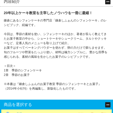
内容紹介
20年以上ケーキ教室を主宰したノウハウを一冊に凝縮！
鎌倉にあるシフォンケーキの専門店「鎌倉しふぉんのシフォンケーキ」のレ
シピブック、続編です。
今回は、季節の素材を使い、シフォンケーキのほか、著者が長らく教えてき
たお菓子教室の中から、ショートケーキやシュークリーム、タルトやクッキ
ーなど、定番人気のメニューを取り上げて紹介。
お菓子はすべてベーキングパウダーを使わず、卵の力だけで膨らませます。
旬のフルーツや野菜をたっぷり使い、材料は極力シンプルに。 豊かな四季を
感じられる、素材の風味を生かしたお菓子のレシピブックです。
＜目次＞
1章 季節のシフォンケーキ
2章 季節のお菓子
※本書は『鎌倉しふぉんのお菓子教室 季節のシフォンケーキとお菓子』
（2014年小社刊）を再編集し、新版化したものです。
商品を選択する