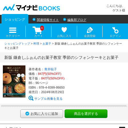
マイナビBOOKS
こんにちは、
ゲスト様
ショッピング
関連情報サイト
編集部ブログ
0
カテゴリー
カート
お気に入り
会員登録
ログイン
ショッピングトップ
>
料理
>
お菓子
> 新版 鎌倉しふぉんのお菓子教室 季節のシフォンケー
キとお菓子
新版 鎌倉しふぉんのお菓子教室 季節のシフォンケーキとお菓子
著作者名：
青井聡子
価格：
847円(50%OFF)
電子版：
847円(50%OFF)
B5：96ページ
ISBN：978-4-8399-86650
発売日：2024年08月29日
サンプル画像を見る
お気に入りに追加
商品を選択する