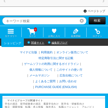
ページトップ
検索
リセット
0
カテゴリー
カート
お気に入り
会員登録
ログイン
関連サイト
編集部ブログ
ショッピング
マイナビ出版
利用規約
オンライン販売について
特定商取引法に関する記載
ゲームソフトの利用に関するガイドライン
｜
個人情報について
このサイトの使い方
メールマガジン
広告出稿について
よくあるご質問
お問い合わせ
PURCHASE GUIDE (ENGLISH)
マイナビグループの関連サイト
学生の就活
留学経験者の就活
看護学生向け
医学生・研修医向け
独立・開業情報
転職・求人情報
海外求人
転職エージェント
アルバイト