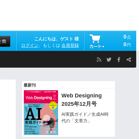
0
点
こんにちは、ゲスト 様
0
円
ログイン
、もしくは
会員登録
最新刊
Web Designing
2025年12月号
」
AI実践ガイド／生成AI時
代の「文章力」