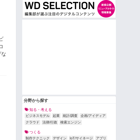
ビ
コ
げな
分野から探す
知る・考える
ビジネスモデル
起業
統計/調査
企画/アイディア
クラウド
法律/行政
検索エンジン
つくる
制作テクニック
デザイン
IoT/サイネージ
アプリ