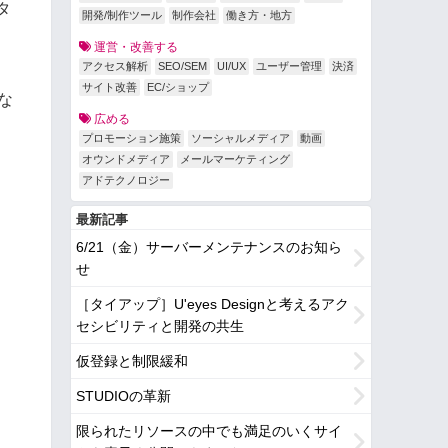
タ
開発/制作ツール
制作会社
働き方・地方
運営・改善する
アクセス解析
SEO/SEM
UI/UX
ユーザー管理
決済
サイト改善
EC/ショップ
な
広める
プロモーション施策
ソーシャルメディア
動画
オウンドメディア
メールマーケティング
アドテクノロジー
最新記事
6/21（金）サーバーメンテナンスのお知ら
せ
［タイアップ］U'eyes Designと考えるアク
セシビリティと開発の共生
仮登録と制限緩和
STUDIOの革新
限られたリソースの中でも満足のいくサイ