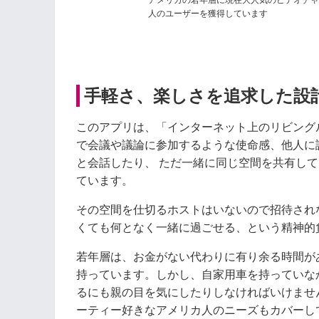
アメリカの若年層に現在大人気のビデオチャッ
人のユーザーを獲得しています
手軽さ、楽しさを追求した設
このアプリは、「インターネット上のリビング
で会議や議論に参加するような使命感、他人に
と会話したり、 ただ一緒に同じ空間を共有し
ています。
その空間を仕切るホストはいないので招待され
くても何となく一緒に過ごせる、という精神的
若年層は、お金がない代わりに有り余る時間が
持っています。しかし、自家用車を持っていな
るにも親の目を気にしたりしなければいけませ
ーティー好きなアメリカ人のニーズもカバーし