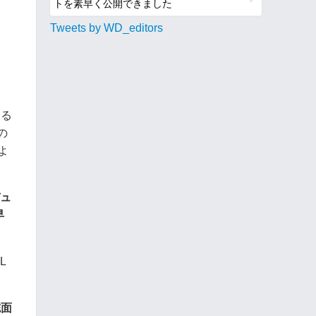
トを素早く公開できました
Tweets by WD_editors
なる
の
よ
デュ
早
L
誌面