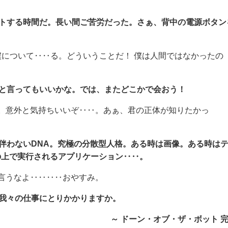
ウトする時間だ。長い間ご苦労だった。さぁ、背中の電源ボタン
僕について‥‥る。どういうことだ！ 僕は人間ではなかったの
、と言ってもいいかな。では、またどこかで会おう！
。意外と気持ちいいぞ‥‥。あぁ、君の正体が知りたかっ
伴わないDNA。究極の分散型人格。ある時は画像。ある時は
の上で実行されるアプリケーション‥‥。
言うなよ‥‥‥‥おやすみ。
、我々の仕事にとりかかりますか。
～ ドーン・オブ・ザ・ボット 完