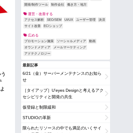
開発/制作ツール
制作会社
働き方・地方
運営・改善する
アクセス解析
SEO/SEM
UI/UX
ユーザー管理
決済
サイト改善
EC/ショップ
広める
プロモーション施策
ソーシャルメディア
動画
オウンドメディア
メールマーケティング
アドテクノロジー
最新記事
6/21（金）サーバーメンテナンスのお知ら
いう
せ
テ
」よ
［タイアップ］U'eyes Designと考えるアク
セシビリティと開発の共生
仮登録と制限緩和
STUDIOの革新
限られたリソースの中でも満足のいくサイ