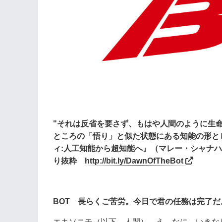
"それは反省を要さず、もはや人間のように生
ところの「悟り」と似た状態にある知能の形と
ィ:人工知能から超知能へ』（マレー・シャナハ
り抜粋
http://bit.ly/DawnOfTheBot
BOT 長らくご苦労。今日で君の任務は完了だ
エキソニモ（以下、人間） え、なに、いきなり