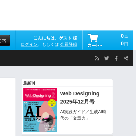
0
点
こんにちは、ゲスト 様
0
円
ログイン
、もしくは
会員登録
最新刊
Web Designing
2025年12月号
AI実践ガイド／生成AI時
代の「文章力」