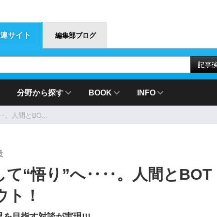
連サイト
編集部ブログ
分野から探す
BOOK
INFO
。人間とBO...
号
て“悟り”へ‥‥。人間とBOT
ウト！
界を目指す対談が実現!!!