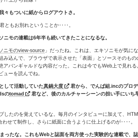
。我々もついに紙からログアウトさ。
。君ともお別れということか‥‥。
キソニモの連載は6年半も続いてきたことになるな。
ニモのview-source
」だったね。これは、エキソニモが気に
組み込んで、ブラウザで表示させた「表面」とソースそのもの
絶アバンギャルドな内容だった。これは今でもWeb上で見れる
ビューを読んでね。
ボとして活動していた
真鍋大度
君から、でんぱ組.incのプロ
rdsの
tomad
君など、後のカルチャーシーンの担い手にいち
プしたのを覚えているな。毎月のインタビューに加えて、HTM
内容に合わせて制作し、さらに紙面に合うように仕上げるのが‥‥。
始まったな。これもWebと誌面を両方使った実験的な連載で、