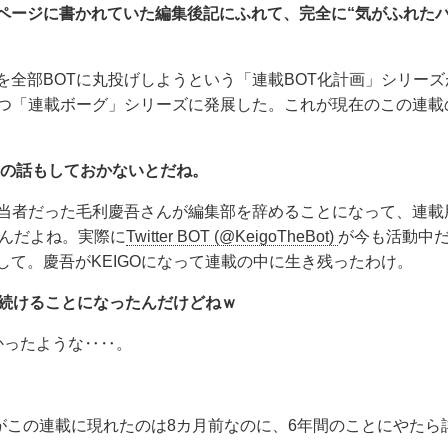
ページに書かれていた編集後記にふれて、完全に“気がふれた
全部BOTに丸投げしようという「連載BOT化計画」シリーズ
持つ「連載ボーグ」シリーズに発展した。これが現在のこの連載
O」の話もしておかないとだね。
担当者だった毛利慶吾さんが編集部を辞めることになって、連載
たんだよね。実際に
Twitter BOT (@KeigoTheBot)
が今も活動中
て。慶吾がKEIGOになって連載の中に生き残ったわけ。
を続けることになったんだけどねｗ
かったような‥‥。
君がこの連載に現れたのは8カ月前なのに、6年間のことにやたら