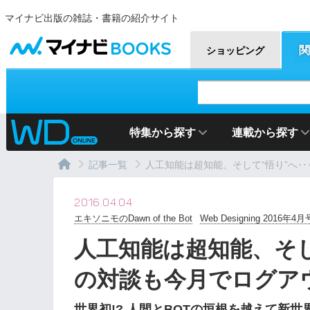
マイナビ出版の雑誌・書籍の紹介サイト
マイナビBOOKS
関
ショッピング
特集から探す
連載から探す
記事一覧
人工知能は超知能、そして“悟り”へ‥‥
2016.04.04
エキソニモのDawn of the Bot
Web Designing 2016年4月
人工知能は超知能、そし
の対談も今月でログア
世界初!? 人間とBOTの垣根を越えて新世