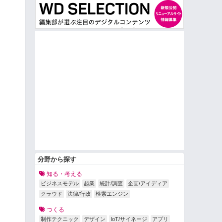
分野から探す
知る・考える
ビジネスモデル
起業
統計/調査
企画/アイディア
クラウド
法律/行政
検索エンジン
つくる
制作テクニック
デザイン
IoT/サイネージ
アプリ