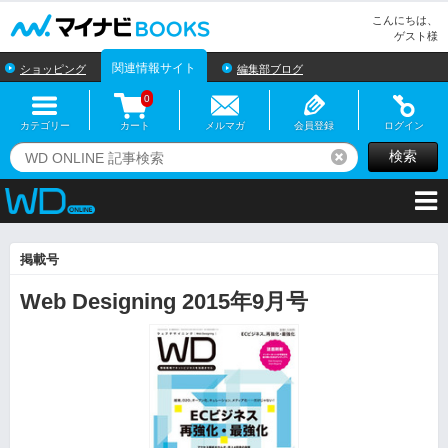
マイナビBOOKS
こんにちは、
ゲスト様
関連情報サイト
ショッピング
編集部ブログ
0
カテゴリー
カート
メルマガ
会員登録
ログイン
検索
リセット
掲載号
Web Designing 2015年9月号