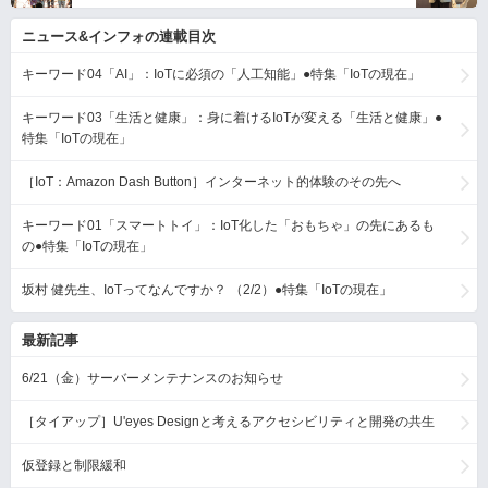
ニュース&インフォの連載目次
キーワード04「AI」：IoTに必須の「人工知能」●特集「IoTの現在」
キーワード03「生活と健康」：身に着けるIoTが変える「生活と健康」●
特集「IoTの現在」
［IoT：Amazon Dash Button］インターネット的体験のその先へ
キーワード01「スマートトイ」：IoT化した「おもちゃ」の先にあるも
の●特集「IoTの現在」
坂村 健先生、IoTってなんですか？ （2/2）●特集「IoTの現在」
最新記事
6/21（金）サーバーメンテナンスのお知らせ
［タイアップ］U'eyes Designと考えるアクセシビリティと開発の共生
仮登録と制限緩和