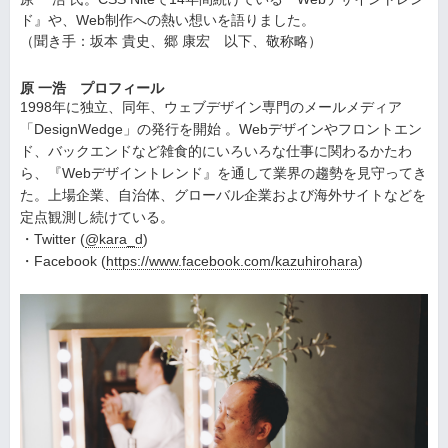
ド』や、Web制作への熱い想いを語りました。
（聞き手：坂本 貴史、郷 康宏 以下、敬称略）
原 一浩 プロフィール
1998年に独立、同年、ウェブデザイン専門のメールメディア
「DesignWedge」の発行を開始 。Webデザインやフロントエン
ド、バックエンドなど雑食的にいろいろな仕事に関わるかたわ
ら、『Webデザイントレンド』を通して業界の趨勢を見守ってき
た。上場企業、自治体、グローバル企業および海外サイトなどを
定点観測し続けている。
・Twitter (
@kara_d
)
・Facebook (
https://www.facebook.com/kazuhirohara
)