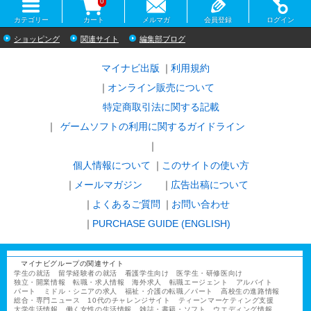
0
カテゴリー
カート
メルマガ
会員登録
ログイン
ショッピング
関連サイト
編集部ブログ
マイナビ出版
利用規約
オンライン販売について
特定商取引法に関する記載
ゲームソフトの利用に関するガイドライン
｜
個人情報について
このサイトの使い方
メールマガジン
広告出稿について
よくあるご質問
お問い合わせ
PURCHASE GUIDE (ENGLISH)
マイナビグループの関連サイト
学生の就活
留学経験者の就活
看護学生向け
医学生・研修医向け
独立・開業情報
転職・求人情報
海外求人
転職エージェント
アルバイト
パート
ミドル・シニアの求人
福祉・介護の転職／パート
高校生の進路情報
総合・専門ニュース
10代のチャレンジサイト
ティーンマーケティング支援
大学生活情報
働く女性の生活情報
雑誌・書籍・ソフト
ウエディング情報