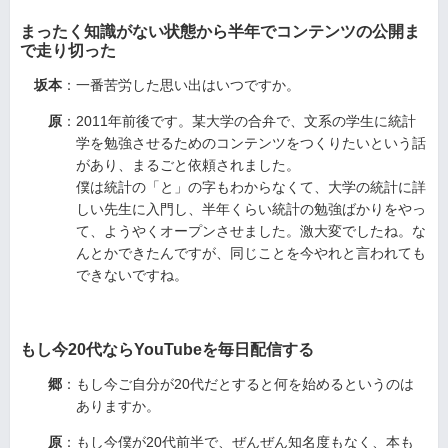
まったく知識がない状態から半年でコンテンツの公開ま
で走り切った
坂本
：一番苦労した思い出はいつですか。
原
：2011年前後です。某大学の合弁で、文系の学生に統計
学を勉強させるためのコンテンツをつくりたいという話
があり、まるごと依頼されました。
僕は統計の「と」の字もわからなくて、大学の統計に詳
しい先生に入門し、半年くらい統計の勉強ばかりをやっ
て、ようやくオープンさせました。激大変でしたね。な
んとかできたんですが、同じことを今やれと言われても
できないですね。
もし今20代ならYouTubeを毎日配信する
郷
：もし今ご自分が20代だとすると何を始めるというのは
ありますか。
原
：もし今僕が20代前半で、ぜんぜん知名度もなく、本も