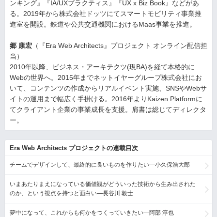
ンキング』『IA/UXプラクティス』『UX x Biz Book』などがあ
る。2019年から株式会社ドッツにてスマートモビリティ事業推
進室を開設。鉄道や公共交通機関におけるMaas事業を推進。
郷 康宏
（『Era Web Architects』プロジェクト オンライン配信担
当）
2010年以降、ビジネス・アーキテクツ(現BA)を経て本格的に
Webの世界へ。2015年までネットイヤーグループ株式会社にお
いて、コンテンツの作成からリアルイベント実施、SNSやWebサ
イトの運用まで幅広く手掛ける。2016年よりKaizen Platformに
てクライアント企業の事業成長を支援。肩書は総じてディレクタ
ー。
Era Web Architects プロジェクトの連載目次
チームでデザインして、最終的に良いものを作りたい―小久保浩大郎
いまあたりまえになっている価値観がどういった技術から生み出された
のか、という視点を持つと面白い―長谷川 敦士
夢中になって、これからも何かをつくっていきたい―阿部 淳也