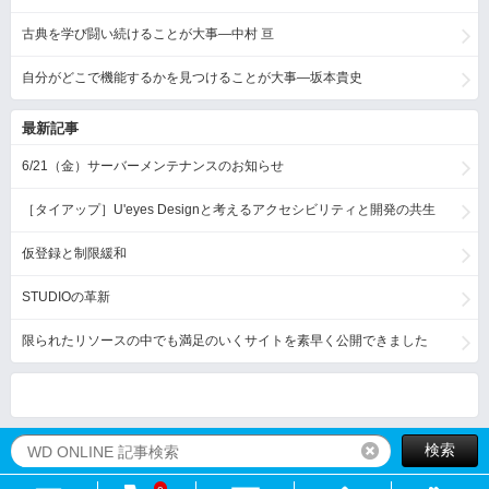
古典を学び闘い続けることが大事―中村 亘
自分がどこで機能するかを見つけることが大事―坂本貴史
最新記事
6/21（金）サーバーメンテナンスのお知らせ
［タイアップ］U'eyes Designと考えるアクセシビリティと開発の共生
仮登録と制限緩和
STUDIOの革新
限られたリソースの中でも満足のいくサイトを素早く公開できました
検索
リセット