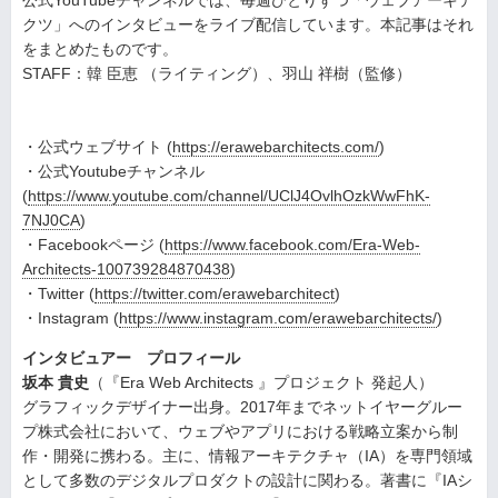
公式YouTubeチャンネルでは、毎週ひとりずつ「ウェブアーキテ
クツ」へのインタビューをライブ配信しています。本記事はそれ
をまとめたものです。
STAFF：韓 臣恵 （ライティング）、羽山 祥樹（監修）
・公式ウェブサイト (
https://erawebarchitects.com/
)
・公式Youtubeチャンネル
(
https://www.youtube.com/channel/UClJ4OvlhOzkWwFhK-
7NJ0CA
)
・Facebookページ (
https://www.facebook.com/Era-Web-
Architects-100739284870438
)
・Twitter (
https://twitter.com/erawebarchitect
)
・Instagram (
https://www.instagram.com/erawebarchitects/
)
インタビュアー プロフィール
坂本 貴史
（『Era Web Architects 』プロジェクト 発起人）
グラフィックデザイナー出身。2017年までネットイヤーグルー
プ株式会社において、ウェブやアプリにおける戦略立案から制
作・開発に携わる。主に、情報アーキテクチャ（IA）を専門領域
として多数のデジタルプロダクトの設計に関わる。著書に『IAシ