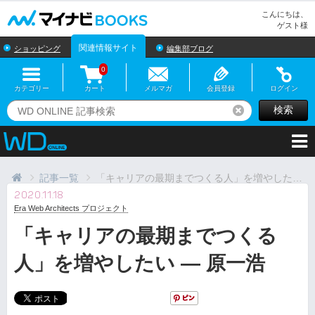
マイナビBOOKS
こんにちは、
ゲスト様
関連情報サイト
ショッピング
編集部ブログ
0
カテゴリー
カート
メルマガ
会員登録
ログイン
検索
リセット
記事一覧
「キャリアの最期までつくる人」を増やしたい ― 原一浩
2020.11.18
Era Web Architects プロジェクト
「キャリアの最期までつくる
人」を増やしたい ― 原一浩