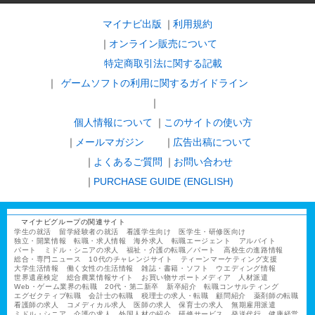
マイナビ出版
利用規約
オンライン販売について
特定商取引法に関する記載
ゲームソフトの利用に関するガイドライン
｜
個人情報について
このサイトの使い方
メールマガジン
広告出稿について
よくあるご質問
お問い合わせ
PURCHASE GUIDE (ENGLISH)
マイナビグループの関連サイト
学生の就活
留学経験者の就活
看護学生向け
医学生・研修医向け
独立・開業情報
転職・求人情報
海外求人
転職エージェント
アルバイト
パート
ミドル・シニアの求人
福祉・介護の転職／パート
高校生の進路情報
総合・専門ニュース
10代のチャレンジサイト
ティーンマーケティング支援
大学生活情報
働く女性の生活情報
雑誌・書籍・ソフト
ウエディング情報
世界遺産検定
総合農業情報サイト
お買い物サポートメディア
人材派遣
Web・ゲーム業界の転職
20代・第二新卒
新卒紹介
転職コンサルティング
エグゼクティブ転職
会計士の転職
税理士の求人・転職
顧問紹介
薬剤師の転職
看護師の求人
コメディカル求人
医師の求人
保育士の求人
無期雇用派遣
ミドル・シニア
介護の求人
外国人材の紹介
研修サービス
発送代行
健康経営