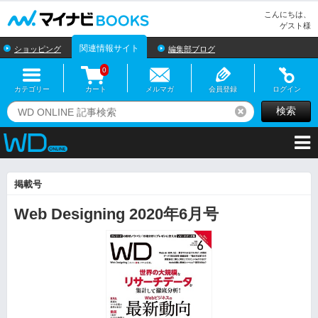
マイナビBOOKS
こんにちは、
ゲスト様
関連情報サイト
ショッピング
編集部ブログ
0
カテゴリー
カート
メルマガ
会員登録
ログイン
検索
リセット
掲載号
Web Designing 2020年6月号