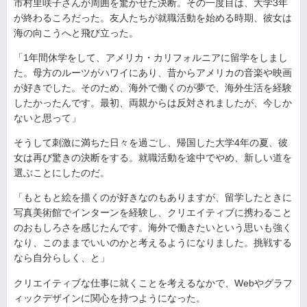
市村里咲子さんが周囲を驚かせた決断。その一度目は、大学3年
が終わるころだった。友人たちが就職活動を始める時期、彼女は
海の向こうへと飛び立った。
「1年間休学をして、アメリカ・カリフォルニアに留学をしまし
た。母方のルーツがハワイにあり、昔からアメリカの音楽や映画
が好きでした。そのため、海外で働くのが夢で、海外生活を経験
したかったんです。最初、両親からは反対されましたが、今しか
ないと思って」
そうして刺激に満ちた日々を過ごし、帰国した大学4年の夏、彼
女は再び驚きの決断をする。就職活動を途中でやめ、新しい道を
選ぶことにしたのだ。
「もともと絵を描くのが好きなのもありますが、留学したときに
写真美術館でインターンを経験し、クリエイティブに携わること
のおもしろさを感じたんです。海外で働きたいという思いも強く
なり、このままでいいのかと考えるようになりました。挑戦する
なら自分らしく、と」
クリエイティブな仕事に就くことを考えるなかで、Webやグラフ
ィックデザインに関心を持つようになった。