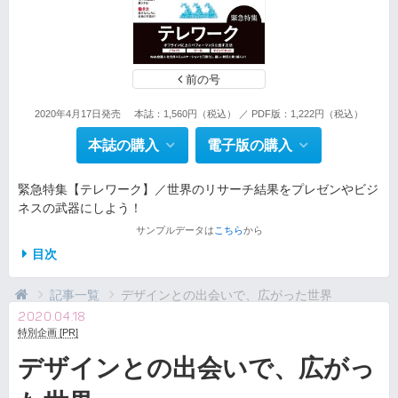
前の号
2020年4月17日発売
本誌：1,560円（税込） ／ PDF版：1,222円（税込）
本誌の購入
電子版の購入
緊急特集【テレワーク】／世界のリサーチ結果をプレゼンやビジ
ネスの武器にしよう！
サンプルデータは
こちら
から
目次
記事一覧
デザインとの出会いで、広がった世界
2020.04.18
特別企画 [PR]
デザインとの出会いで、広がっ