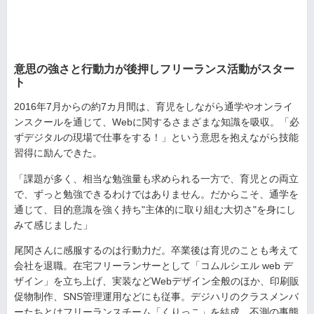
意思の強さと行動力が後押しフリーランス活動がスター
ト
2016年7月からの約7カ月間は、育児をしながら通学やオンライ
ンスクールを通じて、Webに関するさまざまな知識を吸収。「必
ずデジタルの現場で仕事をする！」という意思を抱えながら技能
習得に励んできた。
「課題が多く、相当な勉強量も求められる一方で、育児との両立
で、ずっと勉強できるわけではありません。だからこそ、通学を
通じて、目的意識を強く持ち"主体的に取り組む大切さ"を身にし
みて感じました」
尾関さんに感服するのは行動力だ。卒業後は育児のことも考えて
会社を退職。在宅フリーランサーとして「コムルシエル web デ
ザイン」を立ち上げ、実装などWebデザイン全般のほか、印刷販
促物制作、SNS管理運用などにも従事。デジハリのクラスメンバ
ーたちとはフリーランスチーム「くりっこ」を結成。不測の事態