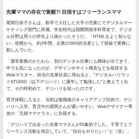
先輩ママの存在で覚醒?! 目指すはフリーランスママ
尾関日奈子さんは、新卒で入社した大手小売業にてデジタルマー
ケティング部門に所属。学生時代は国際関係学科専攻で、デジタ
ル分野は周りの学生より疎かったそうだ。「HTMLをよく知らな
い」状態から、約3年間、企業のSNS担当者として前線で業務に
勤しんでいた。
「通常業務のかたわら、別のデジタル仕事にも興味が出てきて、
中でも気になったのが、デザインやサイト構造などを統括する
Webマスター。担当の先輩社員に尋ねると、"デジタルハリウッ
ドSTUDIO（以下デジハリ）に通学して勉強した"と教えてくれ
て。その時初めて、デジハリを知ったのです」
育児休暇に入ると、当初は復職後のキャリアアップ目的で、デジ
ハリへ入学。育児中の尾関さんが通いやすい、Webデザイナー専
攻の「主婦ママクラス」に在籍する。
「デジハリで出会った先輩ママさんが印象的でした。子育てとフ
リーランス活動を両立していて、"自分もやりたい！"と（笑）」