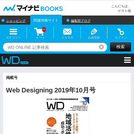
マイナビBOOKS
こんにちは、
ゲスト様
関連情報サイト
ショッピング
編集部ブログ
0
カテゴリー
カート
メルマガ
会員登録
ログイン
検索
リセット
掲載号
Web Designing 2019年10月号