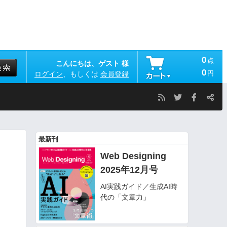
0
点
こんにちは、ゲスト 様
0
円
ログイン
、もしくは
会員登録
最新刊
Web Designing
2025年12月号
AI実践ガイド／生成AI時
代の「文章力」