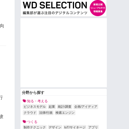
向
分野から探す
行
知る・考える
ビジネスモデル
起業
統計/調査
企画/アイディア
クラウド
法律/行政
検索エンジン
験
つくる
制作テクニック
デザイン
IoT/サイネージ
アプリ