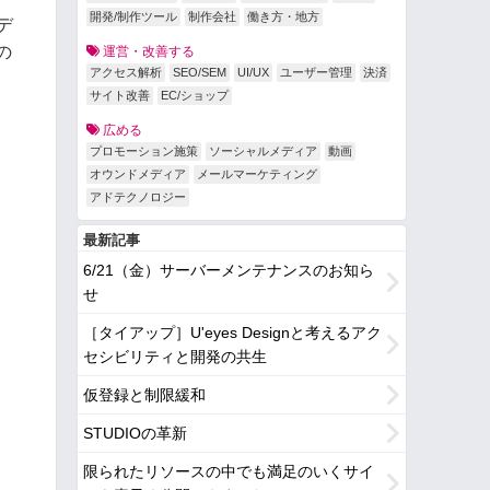
開発/制作ツール
制作会社
働き方・地方
デ
の
運営・改善する
アクセス解析
SEO/SEM
UI/UX
ユーザー管理
決済
サイト改善
EC/ショップ
広める
プロモーション施策
ソーシャルメディア
動画
オウンドメディア
メールマーケティング
アドテクノロジー
最新記事
6/21（金）サーバーメンテナンスのお知ら
せ
［タイアップ］U'eyes Designと考えるアク
セシビリティと開発の共生
仮登録と制限緩和
STUDIOの革新
限られたリソースの中でも満足のいくサイ