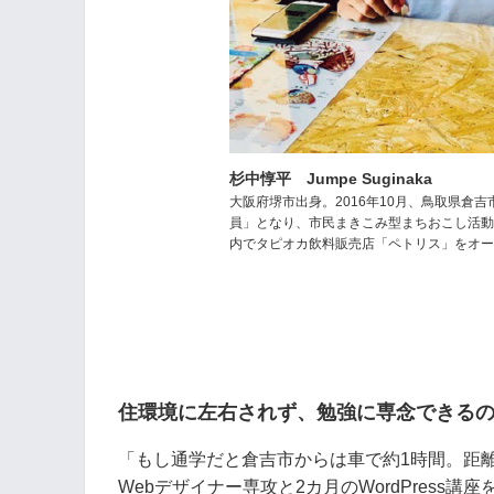
杉中惇平 Jumpe Suginaka
大阪府堺市出身。2016年10月、鳥取県
員」となり、市民まきこみ型まちおこし活動
内でタピオカ飲料販売店「ペトリス」をオ
住環境に左右されず、勉強に専念できる
「もし通学だと倉吉市からは車で約1時間。距
Webデザイナー専攻と2カ月のWordPres