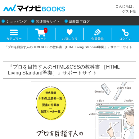
マイナビBOOKS
こんにちは、
ゲスト様
ショッピング
関連情報サイト
編集部ブログ
0
カテゴリー
カート
お気に入り
会員登録
ログイン
『プロを目指す人のHTML&CSSの教科書 ［HTML
Living Standard準拠］』サポートサイト