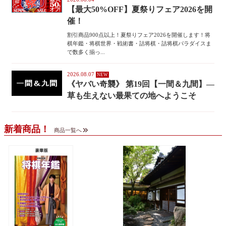
【最大50%OFF】夏祭りフェア2026を開
催！
割引商品900点以上！夏祭りフェア2026を開催します！将
棋年鑑・将棋世界・戦術書・詰将棋・詰将棋パラダイスま
で数多く揃っ...
2026.08.07
《ヤバい奇襲》 第19回【一間＆九間】―
草も生えない最果ての地へようこそ
新着商品！
商品一覧へ