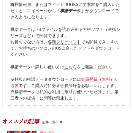
将棋情報局、またはマイナビBOOKSにて本書をご購入いた
だくと、マイページから
「棋譜データ」
がダウンロードで
きるようになります。
棋譜データは.kifファイルを読み込める将棋ソフト（
激指シ
リーズ
など）で閲覧できます。
お持ちでない方は、
各種フリーソフト
でも閲覧できますの
で、お持ちのパソコンのOSに合ったソフトをダウンロード
ください。
棋譜データの詳しい使い方は
こちら
をご確認ください。
※特典の棋譜データダウンロードには
会員登録（無料）が
必要
です。ご購入時に必ず会員登録をお願いいたします。
※棋譜データは私的な利用に限りお使いいただけます。第
三者への提供・公開等は禁止します。
オススメの記事
記事一覧へ
2026.08.04