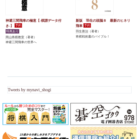
神避三間飛車の極意【-棋譜データ付
新版 羽生の頭脳８ 最新のヒネリ
き-】
飛車
羽生善治
（著者）
将棋戦術書のバイブル！
岡山将棋教室
（著者）
神避三間飛車の世界へ
Tweets by mynavi_shogi