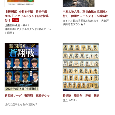
【豪華版】令和８年版 将棋年鑑
中村太地八段、室谷由紀女流三段と
2026【-アクリルスタンドほか特典
行く 陣屋カレー＆タイトル戦体験
付-】
タイトル戦の雰囲気を味わおう 大好評
伊勢海老プランも！
日本将棋連盟
（著者）
将棋年鑑+アクリルスタンド+動画のセッ
ト商品！
新四段リーグ 蒼翔戦 観戦チケッ
将棋駒 燈月作 赤柾 錦旗
ト
燈月
（著者）
世代の旗手となるのは誰だ？