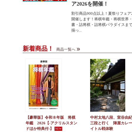
ア2026を開催！
割引商品900点以上！夏祭りフェア2
開催します！将棋年鑑・将棋世界
書・詰将棋・詰将棋パラダイスま
揃っ...
新着商品！
商品一覧へ
【豪華版】令和８年版 将棋
中村太地八段、室谷由
年鑑 2026【-アクリルスタン
三段と行く 陣屋カレ
ドほか特典付-】
イトル戦体験