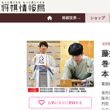
将棋世界
ショップ
その
藤
巻
本
書籍
発売日
販売
お気に入りに登録する
判型
ページ