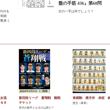
盤の手筋 436』第68問
026を
次の一手は何でしょう？
・戦術
で数多く
紀女流
新四段リーグ 蒼翔戦 観戦
将棋駒 燈月作 赤柾 
ー＆タ
チケット
燈月
（著者）
世代の旗手となるのは誰だ？