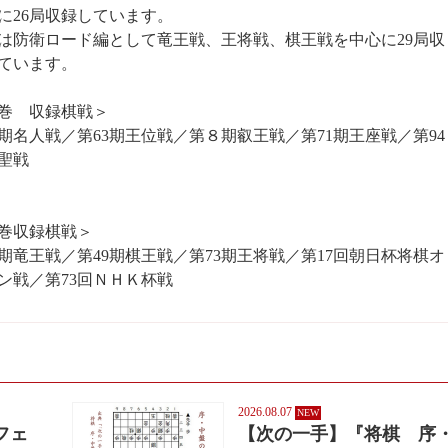
に26局収録しています。
は防衛ロード編として竜王戦、王将戦、棋王戦を中心に29局収
ています。
巻 収録棋戦＞
1期名人戦／第63期王位戦／第８期叡王戦／第71期王座戦／第94
聖戦
巻収録棋戦＞
6期竜王戦／第49期棋王戦／第73期王将戦／第17回朝日杯将棋オ
ン戦／第73回ＮＨＫ杯戦
2026.08.07
フェ
【次の一手】『将棋 序