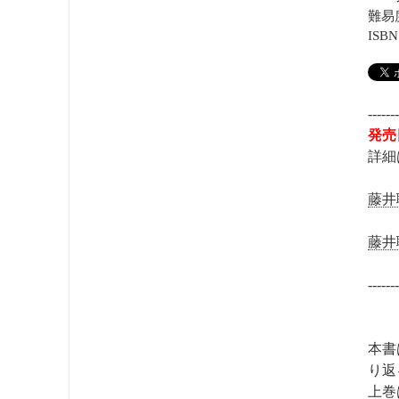
難易
ISBN
------
発売
詳細
藤井
藤井
------
本書
り返
上巻