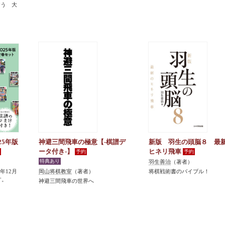
おう 大
25年版
神避三間飛車の極意【-棋譜デ
新版 羽生の頭脳８ 最
ータ付き-】
ヒネリ飛車
羽生善治
（著者）
5年12月
岡山将棋教室
（著者）
将棋戦術書のバイブル！
す。
神避三間飛車の世界へ