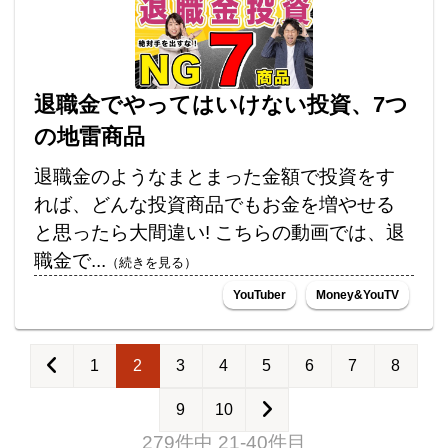
退職金でやってはいけない投資、7つ
の地雷商品
退職金のようなまとまった金額で投資をす
れば、どんな投資商品でもお金を増やせる
と思ったら大間違い! こちらの動画では、退
職金で...
（続きを見る）
YouTuber
Money&YouTV
1
2
3
4
5
6
7
8
9
10
279件中 21-40件目