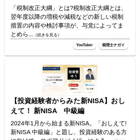
「税制改正大綱」とは?税制改正大綱とは、
翌年度以降の増税や減税などの新しい税制
措置の内容や検討事項が、与党によってま
とめら...
（続きを見る）
YouTuber
税理士ナガイ
【投資経験者からみた新NISA】おし
えて！ 新NISA 中級編
2024年1月から始まる新NISA。「おしえて!
新NISA 中級編」と題し、投資経験のある方