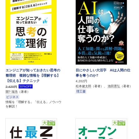
エンジニアが知っておきたい思考の
目にやさしい大活字 AIは人間の仕
整理術 複雑な情報を【理解する】
事を奪うのか?
【伝える】テクニック
4,202円
松本健太郎
（著者）、
池田憲弘
（著者）
50%OFF
2,420円
理工書
開? 瑞浩
（著者）
ビジネス
情報を「理解する」「伝える」ノウハウ
を解説！