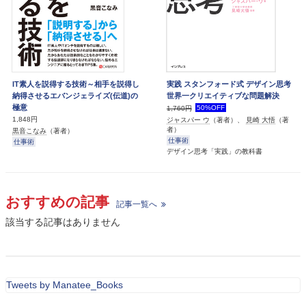
IT素人を説得する技術～相手を説得し
実践 スタンフォード式 デザイン思考
納得させるエバンジェライズ(伝道)の
世界一クリエイティブな問題解決
極意
50%OFF
1,760円
1,848円
ジャスパー ウ
（著者）、
見崎 大悟
（著
者）
黒音こなみ
（著者）
仕事術
仕事術
デザイン思考「実践」の教科書
おすすめの記事
記事一覧へ
該当する記事はありません
Tweets by Manatee_Books