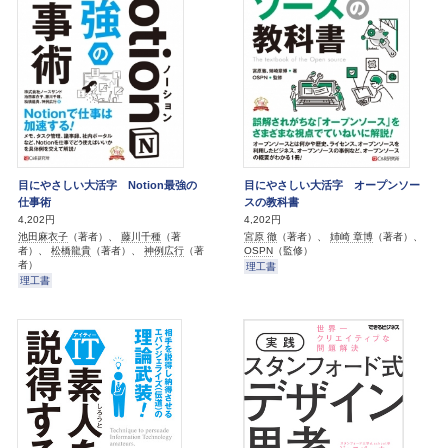
目にやさしい大活字 Notion最強の
目にやさしい大活字 オープンソー
仕事術
スの教科書
4,202円
4,202円
池田麻衣子
（著者）、
藤川千種
（著
宮原 徹
（著者）、
姉崎 章博
（著者）、
者）、
松橋龍貴
（著者）、
神例広行
（著
OSPN
（監修）
者）
理工書
理工書