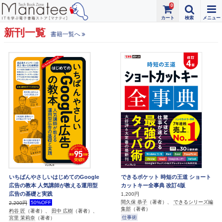
0
新刊一覧
書籍一覧へ
いちばんやさしいはじめてのGoogle
できるポケット 時短の王道 ショート
広告の教本 人気講師が教える運用型
カットキー全事典 改訂4版
広告の基礎と実践
1,200円
間久保 恭子
（著者）、
できるシリーズ編
50%OFF
2,200円
集部
（著者）
杓谷 匠
（著者）、
田中 広樹
（著者）、
仕事術
宮里 茉莉奈
（著者）