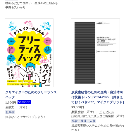
眺めるだけで面白い！生成AIの仕組みも
事例も丸わかり
クリエイターのためのフリーランス
脱炭素経営のための企業・自治体向
ハック
け技術トレンド2024-2025 ［押さえ
ておくべきVPP、マイクログリッド］
50%OFF
1,650円
93,500円
金泉太一
（著者）
奥瀬 俊哉
（著者）、
インプレス
仕事術
SmartGridニューズレター編集部
（著者）
好きなことでサバイブしよう！
経営・経理・人事
脱炭素実現システムのための具体策がわ
かる！