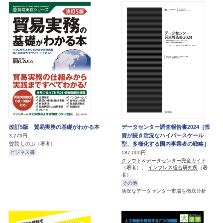
改訂5版 貿易実務の基礎がわかる本
データセンター調査報告書2024［投
資が続き活況なハイパースケール
3,773円
型、多様化する国内事業者の戦略］
曽我 しのぶ
（著者）
ビジネス書
187,000円
クラウド＆データセンター完全ガイド
（著者）、
インプレス総合研究所
（著
者）
その他
活況なデータセンター市場を徹底分析