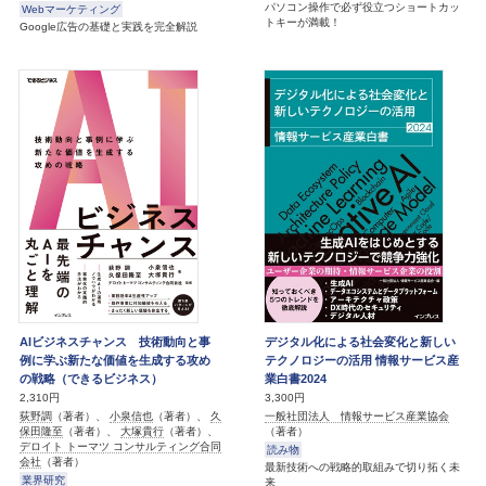
パソコン操作で必ず役立つショートカッ
Webマーケティング
トキーが満載！
Google広告の基礎と実践を完全解説
AIビジネスチャンス 技術動向と事
デジタル化による社会変化と新しい
例に学ぶ新たな価値を生成する攻め
テクノロジーの活用 情報サービス産
の戦略（できるビジネス）
業白書2024
2,310円
3,300円
荻野調
（著者）、
小泉信也
（著者）、
久
一般社団法人 情報サービス産業協会
保田隆至
（著者）、
大塚貴行
（著者）、
（著者）
デロイト トーマツ コンサルティング合同
読み物
会社
（著者）
最新技術への戦略的取組みで切り拓く未
業界研究
来