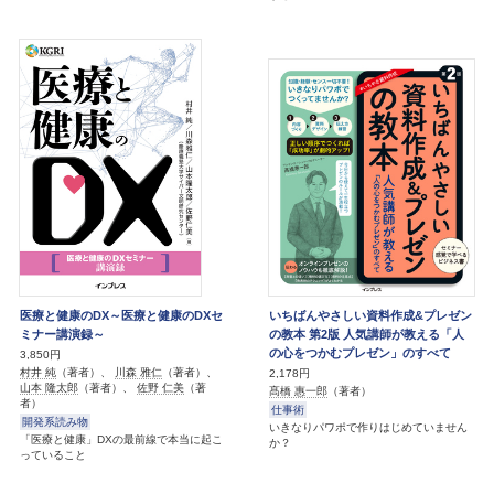
医療と健康のDX～医療と健康のDXセ
いちばんやさしい資料作成&プレゼン
ミナー講演録～
の教本 第2版 人気講師が教える「人
の心をつかむプレゼン」のすべて
3,850円
村井 純
（著者）、
川森 雅仁
（著者）、
2,178円
山本 隆太郎
（著者）、
佐野 仁美
（著
髙橋 惠一郎
（著者）
者）
仕事術
開発系読み物
いきなりパワポで作りはじめていません
「医療と健康」DXの最前線で本当に起こ
か？
っていること