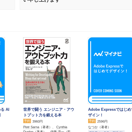
る AI
世界で闘う エンジニア・アウ
Adobe Expressではじ
門
トプット力を鍛える本
ザイン！
予約
予約
3960円
2596円
Piotr Sarna
（著者）、
Cynthia
なつか
（著者）
Dunlop
（著者）、
伊藤 淳一
（監