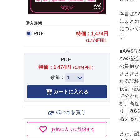
本書はA
にまとめ
購入形態
について
PDF
特価：1,474円
す。
（1,474円引）
■AWS
AWS認
PDF
の最適な
特価：1,474円
（1,474円引）
さまざま
数量：
れる試験
役割（設
で分かれ
析、高度
り、20
紙の本を買う
増える可
お気に入りに登録する
また、認