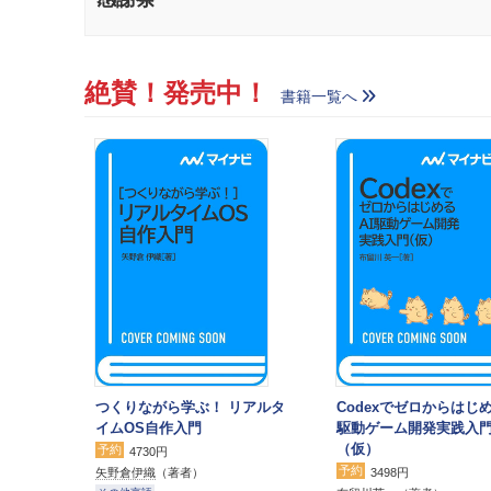
絶賛！発売中！
書籍一覧へ
つくりながら学ぶ！ リアルタ
Codexでゼロからはじめ
イムOS自作入門
駆動ゲーム開発実践入
（仮）
予約
4730円
予約
矢野倉伊織
（著者）
3498円