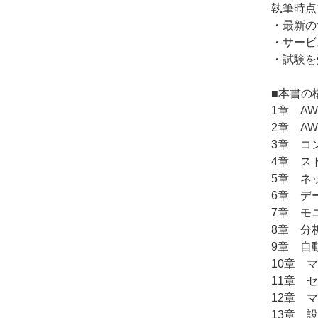
執筆時点
・最新の
・サービ
・試験を
■本書の
1章 A
2章 A
3章 コ
4章 ス
5章 ネ
6章 デ
7章 モ
8章 分
9章 自
10章 
11章 
12章 
13章 