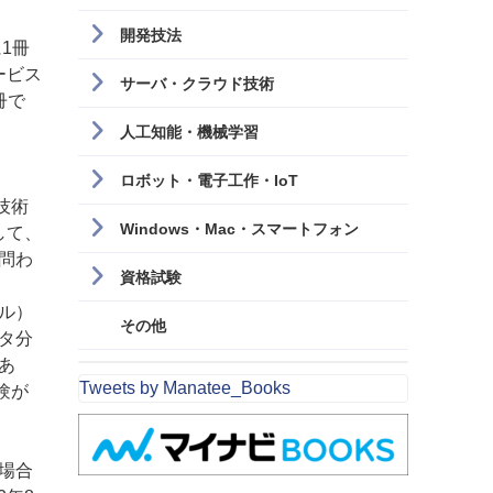
開発技法
1冊
ービス
サーバ・クラウド技術
冊で
人工知能・機械学習
ロボット・電子工作・IoT
技術
Windows・Mac・スマートフォン
して、
問わ
資格試験
ル）
その他
タ分
あ
Tweets by Manatee_Books
験が
場合