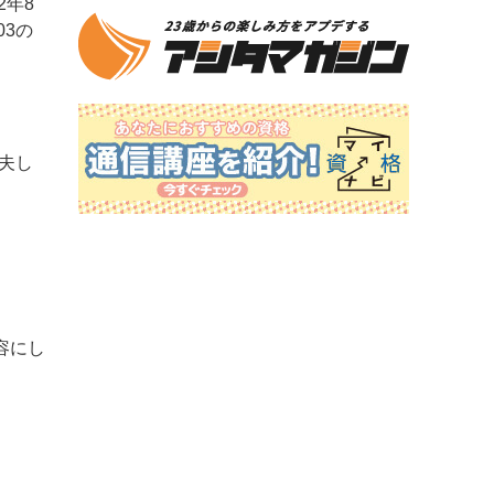
2年8
03の
夫し
容にし