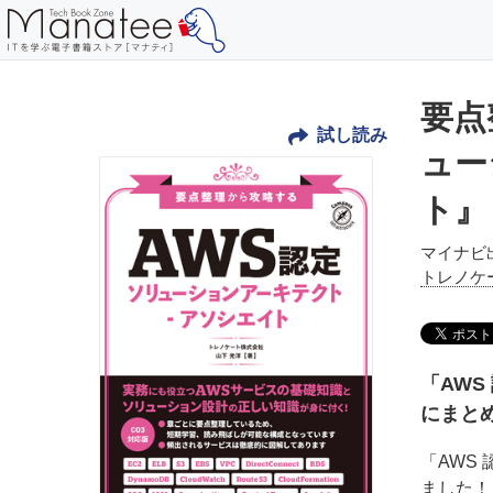
要点
試し読み
ュー
ト』
マイナビ
トレノケ
「AW
にまと
「AWS
ました！