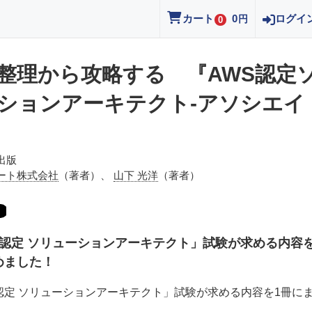
カート
0
ログイ
円
0
整理から攻略する 『AWS認定
ションアーキテクト-アソシエイ
出版
ート株式会社
（著者）、
山下 光洋
（著者）
S 認定 ソリューションアーキテクト」試験が求める内容を
めました！
 認定 ソリューションアーキテクト」試験が求める内容を1冊に