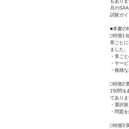
もありま
月のSA
試験ガイ
■本書の
□特徴1
章ごとに
ました。
・章ごと
・サービ
・複雑な
□特徴2
150問
てありま
・選択肢
・問題を
□特徴3