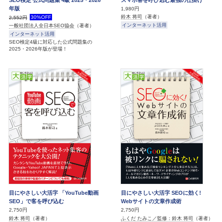
年版
1,980円
鈴木 将司
（著者）
30%OFF
2,552円
インターネット活用
一般社団法人全日本SEO協会
（著者）
インターネット活用
SEO検定4級に対応した公式問題集の
2025・2026年版が登場！
目にやさしい大活字 「YouTube動画
目にやさしい大活字 SEOに効く!
SEO」で客を呼び込む
Webサイトの文章作成術
2,750円
2,750円
鈴木 将司
（著者）
ふくだ たみこ／監修：鈴木 将司
（著者）