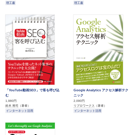
理工書
理工書
「YouTube動画SEO」で客を呼び込
Google Analytics アクセス解析テク
む
ニック
1,980円
2,090円
鈴木 将司
（著者）
リブロワークス
（著者）
インターネット活用
インターネット活用