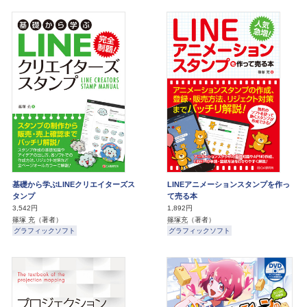
基礎から学ぶLINEクリエイターズス
LINEアニメーションスタンプを作っ
タンプ
て売る本
3,542円
1,892円
篠塚 充
（著者）
篠塚充
（著者）
グラフィックソフト
グラフィックソフト