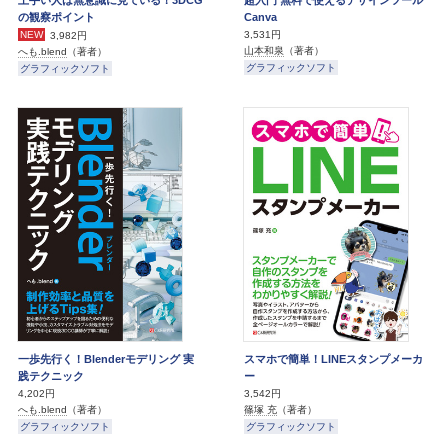
の観察ポイント
Canva
NEW
3,531円
3,982円
山本和泉
（著者）
へも.blend
（著者）
グラフィックソフト
グラフィックソフト
一歩先行く！Blenderモデリング 実
スマホで簡単！LINEスタンプメーカ
践テクニック
ー
4,202円
3,542円
へも.blend
（著者）
篠塚 充
（著者）
グラフィックソフト
グラフィックソフト