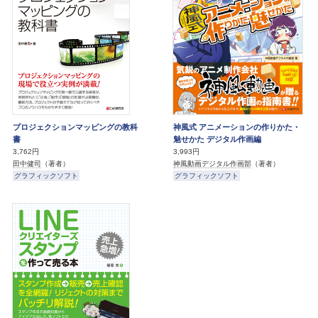
プロジェクションマッピングの教科
神風式 アニメーションの作りかた・
書
魅せかた デジタル作画編
3,762円
3,993円
田中健司
（著者）
神風動画デジタル作画部
（著者）
グラフィックソフト
グラフィックソフト