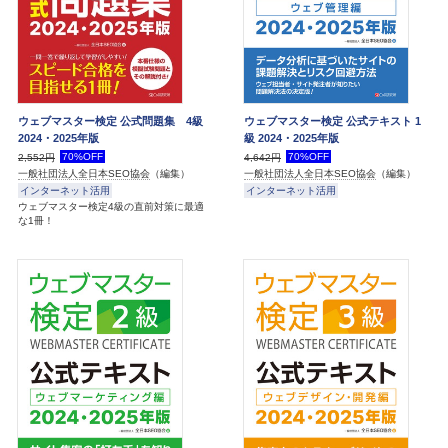
ウェブマスター検定 公式問題集 4級
ウェブマスター検定 公式テキスト 1
2024・2025年版
級 2024・2025年版
70%OFF
70%OFF
2,552円
4,642円
一般社団法人全日本SEO協会
（編集）
一般社団法人全日本SEO協会
（編集）
インターネット活用
インターネット活用
ウェブマスター検定4級の直前対策に最適
な1冊！