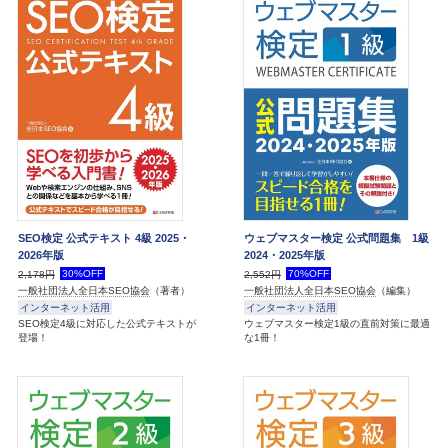
SEO検定 公式テキスト 4級 2025・
ウェブマスター検定 公式問題集 1級
2026年版
2024・2025年版
30%OFF
70%OFF
2,178円
2,552円
一般社団法人全日本SEO協会
（著者）
一般社団法人全日本SEO協会
（編集）
インターネット活用
インターネット活用
SEO検定4級に対応した公式テキストが
ウェブマスター検定1級の直前対策に最適
登場！
な1冊！