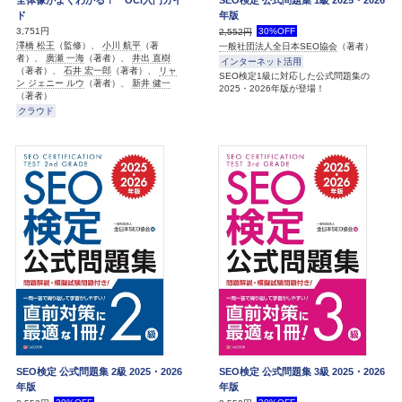
ド
年版
3,751円
30%OFF
2,552円
澤橋 松王
（監修）、
小川 航平
（著
一般社団法人全日本SEO協会
（著者）
者）、
廣瀬 一海
（著者）、
井出 直樹
インターネット活用
（著者）、
石井 宏一郎
（著者）、
リャ
SEO検定1級に対応した公式問題集の
ン ジェニー ルウ
（著者）、
新井 健一
2025・2026年版が登場！
（著者）
クラウド
SEO検定 公式問題集 2級 2025・2026
SEO検定 公式問題集 3級 2025・2026
年版
年版