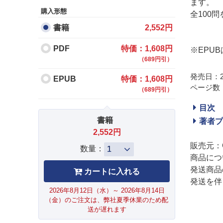
ます。
購入形態
全100
書籍
2,552円
PDF
特価：1,608円
※EPU
（689円引）
発売日：20
EPUB
特価：1,608円
ページ数：
（689円引）
目次
書籍
著者プ
2,552円
販売元：
数量：
商品につ
発送商品
発送を伴
2026年8月12日（水）～ 2026年8月14日
（金）のご注文は、弊社夏季休業のため配
送が遅れます