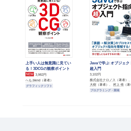
上手い人は無意識に見てい
Javaで学ぶ オブジェ
る！3DCGの観察ポイント
超入門
NEW
3,102円
3,982円
株式会社クロノス
（著者）
へも.blend
（著者）
大樹
（著者）、
村上 侑
（著
グラフィックソフト
プログラミング・開発