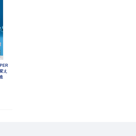
PER
変え
造