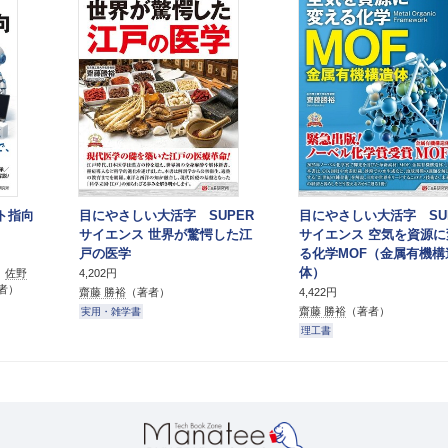
クト指向
目にやさしい大活字 SUPER
目にやさしい大活字 SU
サイエンス 世界が驚愕した江
サイエンス 空気を資源に
戸の医学
る化学MOF（金属有機構
体）
、
佐野
4,202円
者）
齋藤 勝裕
（著者）
4,422円
齋藤 勝裕
（著者）
実用・雑学書
理工書