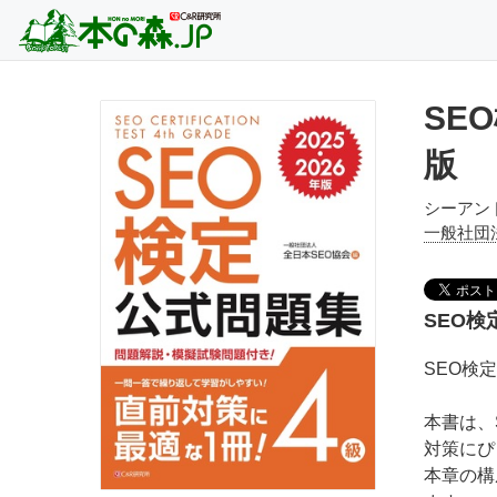
SEO
版
シーアン
一般社団
SEO検
SEO検
本書は、
対策にぴ
本章の構