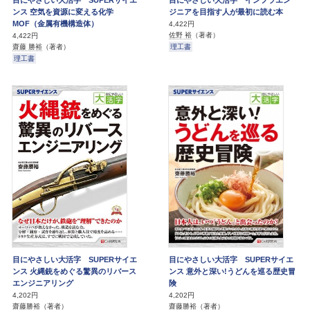
ンス 空気を資源に変える化学
ジニアを目指す人が最初に読む本
MOF（金属有機構造体）
4,422円
佐野 裕
（著者）
4,422円
理工書
齋藤 勝裕
（著者）
理工書
目にやさしい大活字 SUPERサイエ
目にやさしい大活字 SUPERサイエ
ンス 火縄銃をめぐる驚異のリバース
ンス 意外と深い!うどんを巡る歴史冒
エンジニアリング
険
4,202円
4,202円
齋藤勝裕
（著者）
齋藤勝裕
（著者）