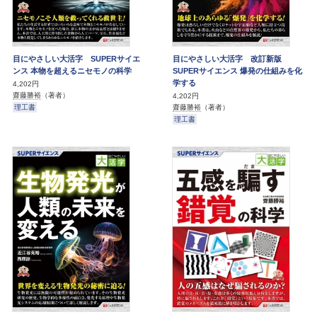
目にやさしい大活字 SUPERサイエ
目にやさしい大活字 改訂新版
ンス 本物を超えるニセモノの科学
SUPERサイエンス 爆発の仕組みを化
学する
4,202円
齋藤勝裕
（著者）
4,202円
理工書
齋藤勝裕
（著者）
理工書