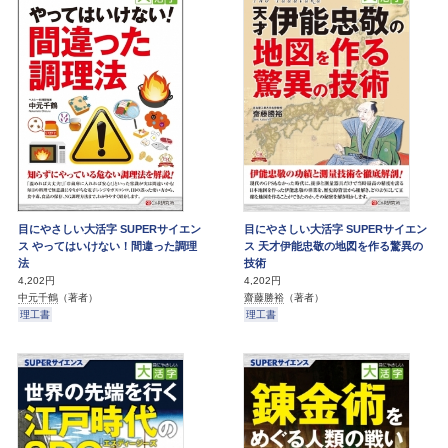
目にやさしい大活字 SUPERサイエン
目にやさしい大活字 SUPERサイエン
ス やってはいけない！間違った調理
ス 天才伊能忠敬の地図を作る驚異の
法
技術
4,202円
4,202円
中元千鶴
（著者）
齋藤勝裕
（著者）
理工書
理工書