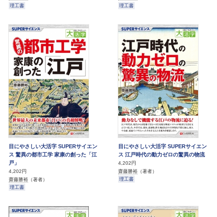
理工書
理工書
目にやさしい大活字 SUPERサイエン
目にやさしい大活字 SUPERサイエン
ス 驚異の都市工学 家康の創った「江
ス 江戸時代の動力ゼロの驚異の物流
戸」
4,202円
齋藤勝裕
（著者）
4,202円
理工書
齋藤勝裕
（著者）
理工書