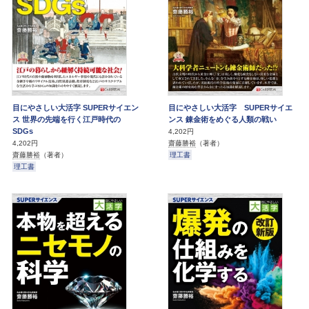
目にやさしい大活字 SUPERサイエン
目にやさしい大活字 SUPERサイエ
ス 世界の先端を行く江戸時代の
ンス 錬金術をめぐる人類の戦い
SDGs
4,202円
齋藤勝裕
（著者）
4,202円
理工書
齋藤勝裕
（著者）
理工書