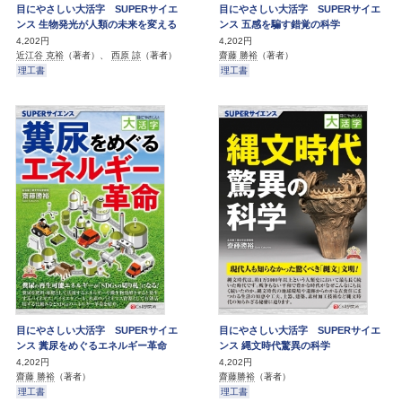
目にやさしい大活字 SUPERサイエ
目にやさしい大活字 SUPERサイエ
ンス 生物発光が人類の未来を変える
ンス 五感を騙す錯覚の科学
4,202円
4,202円
近江谷 克裕
（著者）、
西原 諒
（著者）
齋藤 勝裕
（著者）
理工書
理工書
目にやさしい大活字 SUPERサイエ
目にやさしい大活字 SUPERサイエ
ンス 糞尿をめぐるエネルギー革命
ンス 縄文時代驚異の科学
4,202円
4,202円
齋藤 勝裕
（著者）
齋藤勝裕
（著者）
理工書
理工書