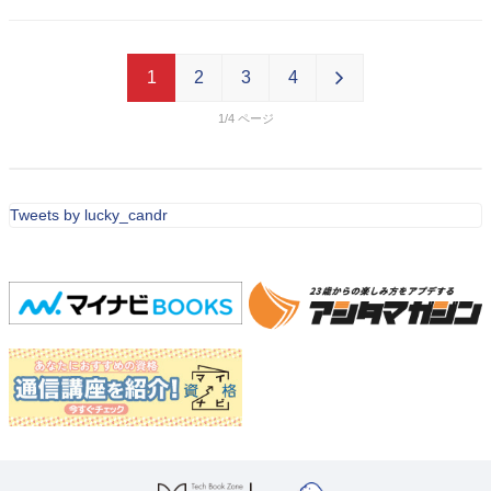
1
2
3
4
1/4
Tweets by lucky_candr