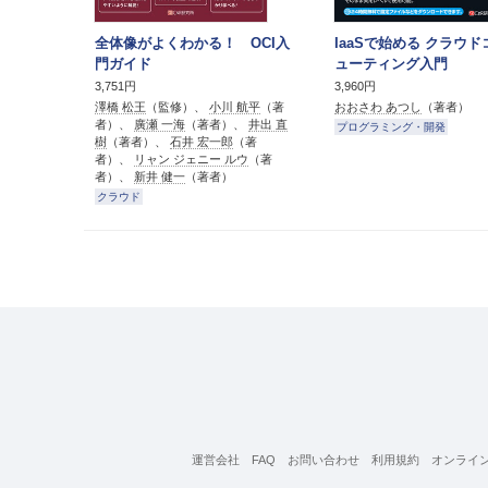
全体像がよくわかる！ OCI入
IaaSで始める クラウ
門ガイド
ューティング入門
3,751円
3,960円
澤橋 松王
（監修）、
小川 航平
（著
おおさわ あつし
（著者）
者）、
廣瀬 一海
（著者）、
井出 直
プログラミング・開発
樹
（著者）、
石井 宏一郎
（著
者）、
リャン ジェニー ルウ
（著
者）、
新井 健一
（著者）
クラウド
運営会社
FAQ
お問い合わせ
利用規約
オンライ