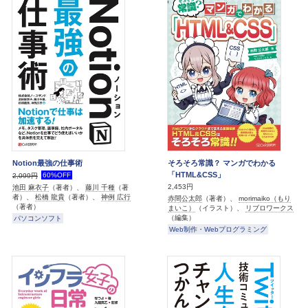
Notion最強の仕事術
そろそろ常識？ マンガでわかる
「HTML&CSS」
60%OFF
2,099円
2,453円
池田 麻衣子
（著者）、
藤川 千種
（著
者）、
松橋 龍貴
（著者）、
神例 広行
赤間公太郎
（著者）、
morimaiko（もり
（著者）
まいこ）
（イラスト）、
リブロワークス
（編集）
パソコンソフト
Web制作・Webプログラミング