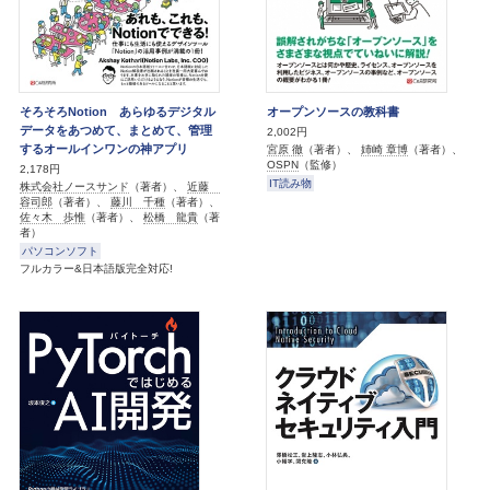
そろそろNotion あらゆるデジタル
オープンソースの教科書
データをあつめて、まとめて、管理
2,002円
するオールインワンの神アプリ
宮原 徹
（著者）、
姉崎 章博
（著者）、
OSPN
（監修）
2,178円
IT読み物
株式会社ノースサンド
（著者）、
近藤
容司郎
（著者）、
藤川 千種
（著者）、
佐々木 歩惟
（著者）、
松橋 龍貴
（著
者）
パソコンソフト
フルカラー&日本語版完全対応!