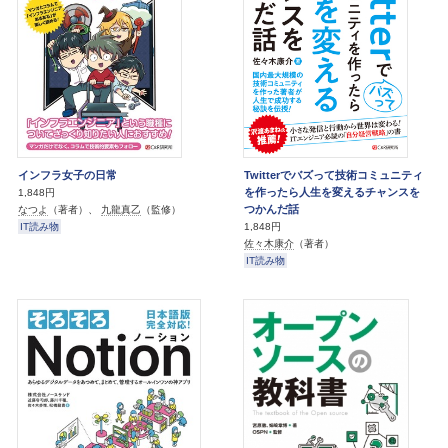
インフラ女子の日常
Twitterでバズって技術コミュニティ
を作ったら人生を変えるチャンスを
1,848円
つかんだ話
なつよ
（著者）、
九龍真乙
（監修）
IT読み物
1,848円
佐々木康介
（著者）
IT読み物