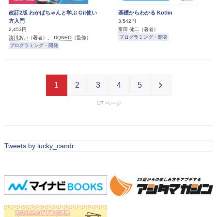
改訂2版 わかばちゃんと学ぶ Git使い
基礎からわかる Kotlin
方入門
3,542円
富田 健二
（著者）
2,453円
プログラミング・開発
湊川あい
（著者）、
DQNEO
（監修）
プログラミング・開発
1
2
3
4
5
1/7
Tweets by lucky_candr