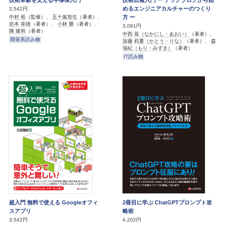
めるエンジニアカルチャーのつくり
3,542円
方 ー
中村 裕
（監修）、
五十嵐智生
（著者）、
岩本 幸雄
（著者）、
小林 勝
（著者）、
3,091円
陳 建和
（著者）
中西 葵（なかにし・あおい）
（著者）、
開発系読み物
加藤 莉夏（かとう・りな）
（著者）、
森
瑞紀（もり・みずき）
（著者）
IT読み物
超入門 無料で使える Googleオフィ
2冊目に学ぶ ChatGPTプロンプト攻
スアプリ
略術
3,542円
4,202円