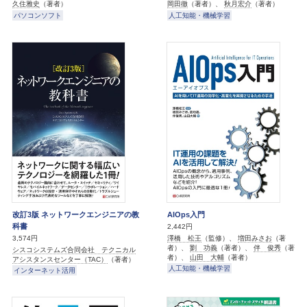
久住雅史
（著者）
岡田徹
（著者）、
秋月宏介
（著者）
パソコンソフト
人工知能・機械学習
改訂3版 ネットワークエンジニアの教
AIOps入門
科書
2,442円
澤橋 松王
（監修）、
増田みさお
（著
3,574円
者）、
劉 功義
（著者）、
伴 俊秀
（著
シスコシステムズ合同会社 テクニカル
者）、
山田 大輔
（著者）
アシスタンスセンター（TAC）
（著者）
人工知能・機械学習
インターネット活用