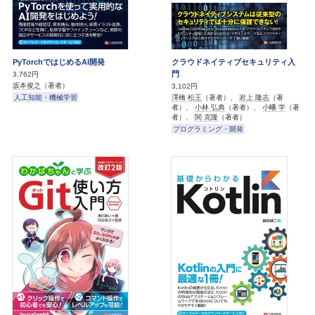
PyTorchではじめるAI開発
クラウドネイティブセキュリティ入
門
3,762円
坂本俊之
（著者）
3,102円
人工知能・機械学習
澤橋 松王
（著者）、
岩上 隆志
（著
者）、
小林 弘典
（著者）、
小幡 学
（著
者）、
関 克隆
（著者）
プログラミング・開発