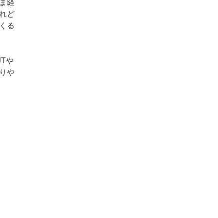
ま経
れど
くる
Tや
りや