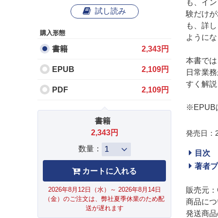
も、イン
試し読み
験だけが
も、詳し
購入形態
ようにな
書籍
2,343円
本書では
EPUB
2,109円
日常業務
すく解説
PDF
2,109円
※EPU
書籍
2,343円
発売日：20
数量：
目次
著者プ
2026年8月12日（水）～ 2026年8月14日
販売元：
（金）のご注文は、弊社夏季休業のため配
商品につ
送が遅れます
発送商品