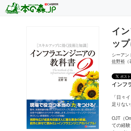
イン
ップ
シーアン
佐野裕
（
インフ
「日々イ
足りない
OJT（O
ての経験