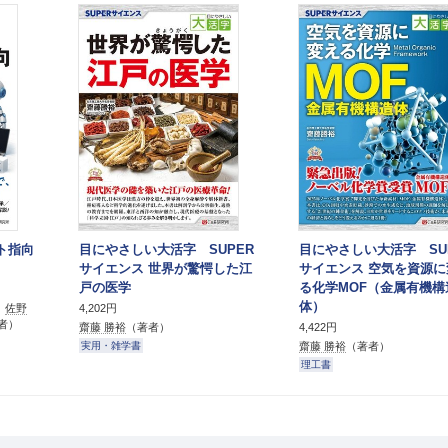
クト指向
目にやさしい大活字 SUPER
目にやさしい大活字 SU
サイエンス 世界が驚愕した江
サイエンス 空気を資源に
戸の医学
る化学MOF（金属有機構
体）
、
佐野
4,202円
者）
齋藤 勝裕
（著者）
4,422円
齋藤 勝裕
（著者）
実用・雑学書
理工書