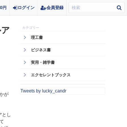
0
ログイン
会員登録
円
ルア
理工書
ビジネス書
実用・雑学書
エクセレントブックス
Tweets by lucky_candr
かが
ニアとし
て