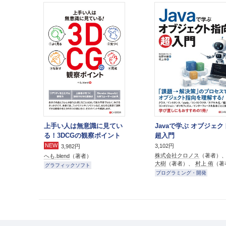
上手い人は無意識に見てい
Javaで学ぶ オブジェ
る！3DCGの観察ポイント
超入門
NEW
3,102円
3,982円
株式会社クロノス
（著者）
へも.blend
（著者）
大樹
（著者）、
村上 侑
（著
グラフィックソフト
プログラミング・開発