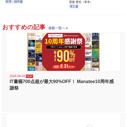
実用・雑学書
齋藤 勝裕
（著者）
理工書
おすすめの記事
連載一覧へ
2026.08.04
IT書籍700点超が最大90%OFF！ Manatee10周年感
謝祭