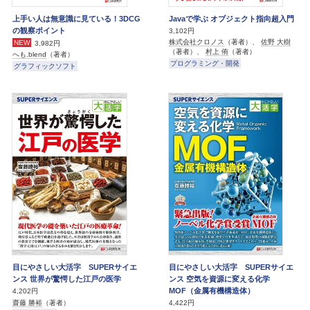
上手い人は無意識に見ている！3DCG
Javaで学ぶ オブジェクト指向超入門
の観察ポイント
3,102円
株式会社クロノス
（著者）、
佐野 大樹
NEW
3,982円
（著者）、
村上 侑
（著者）
へも.blend
（著者）
プログラミング・開発
グラフィックソフト
目にやさしい大活字 SUPERサイエ
目にやさしい大活字 SUPERサイエ
ンス 世界が驚愕した江戸の医学
ンス 空気を資源に変える化学
MOF（金属有機構造体）
4,202円
齋藤 勝裕
（著者）
4,422円