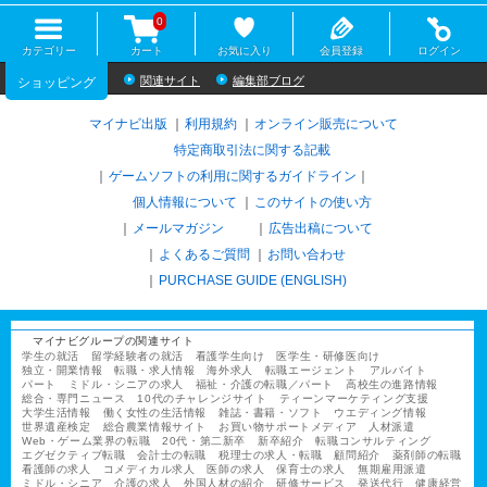
0
カテゴリー
カート
お気に入り
会員登録
ログイン
関連サイト
編集部ブログ
ショッピング
マイナビ出版
利用規約
オンライン販売について
特定商取引法に関する記載
ゲームソフトの利用に関するガイドライン
｜
個人情報について
このサイトの使い方
メールマガジン
広告出稿について
よくあるご質問
お問い合わせ
PURCHASE GUIDE (ENGLISH)
マイナビグループの関連サイト
学生の就活
留学経験者の就活
看護学生向け
医学生・研修医向け
独立・開業情報
転職・求人情報
海外求人
転職エージェント
アルバイト
パート
ミドル・シニアの求人
福祉・介護の転職／パート
高校生の進路情報
総合・専門ニュース
10代のチャレンジサイト
ティーンマーケティング支援
大学生活情報
働く女性の生活情報
雑誌・書籍・ソフト
ウエディング情報
世界遺産検定
総合農業情報サイト
お買い物サポートメディア
人材派遣
Web・ゲーム業界の転職
20代・第二新卒
新卒紹介
転職コンサルティング
エグゼクティブ転職
会計士の転職
税理士の求人・転職
顧問紹介
薬剤師の転職
看護師の求人
コメディカル求人
医師の求人
保育士の求人
無期雇用派遣
ミドル・シニア
介護の求人
外国人材の紹介
研修サービス
発送代行
健康経営