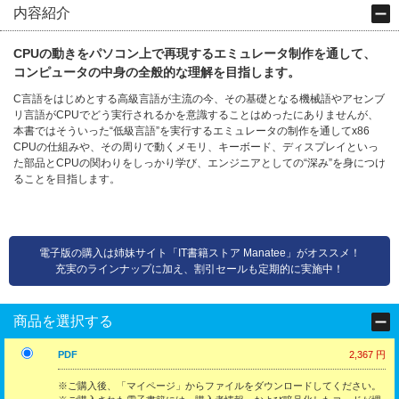
内容紹介
CPUの動きをパソコン上で再現するエミュレータ制作を通して、
コンピュータの中身の全般的な理解を目指します。
C言語をはじめとする高級言語が主流の今、その基礎となる機械語やアセンブ
リ言語がCPUでどう実行されるかを意識することはめったにありませんが、
本書ではそういった“低級言語”を実行するエミュレータの制作を通してx86
CPUの仕組みや、その周りで動くメモリ、キーボード、ディスプレイといっ
た部品とCPUの関わりをしっかり学び、エンジニアとしての“深み”を身につけ
ることを目指します。
電子版の購入は姉妹サイト「IT書籍ストア Manatee」がオススメ！
充実のラインナップに加え、割引セールも定期的に実施中！
商品を選択する
PDF
2,367 円
※ご購入後、「マイページ」からファイルをダウンロードしてください。