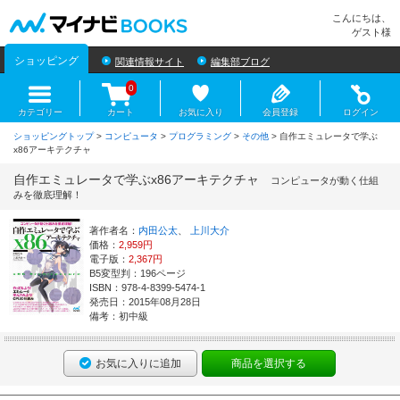
マイナビBOOKS
こんにちは、
ゲスト様
ショッピング
関連情報サイト
編集部ブログ
0
カテゴリー
カート
お気に入り
会員登録
ログイン
ショッピングトップ
>
コンピュータ
>
プログラミング
>
その他
> 自作エミュレータで学ぶ
x86アーキテクチャ
自作エミュレータで学ぶx86アーキテクチャ
コンピュータが動く仕組
みを徹底理解！
著作者名：
内田公太
、
上川大介
価格：
2,959円
電子版：
2,367円
B5変型判：196ページ
ISBN：978-4-8399-5474-1
発売日：2015年08月28日
備考：初中級
お気に入りに追加
商品を選択する