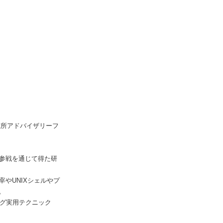
究所アドバイザリーフ
参戦を通じて得た研
やUNIXシェルやプ
。
ング実用テクニック