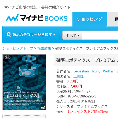
マイナビ出版の雑誌・書籍の紹介サイト
マイナビBOOKS
ショッピング
商品カテゴリーから探す
すべて
ショッピングトップ
>
検索結果
> 確率ロボティクス プレミアムブックス
確率ロボティクス プレミアム
著作者名：
Sebastian Thrun
、
Wolfram 
翻訳者名：
上田隆一
書籍：
9,350円
電子版：
7,480円
B5変型判：596ページ
ISBN：978-4-8399-5298-3
発売日：2015年04月02日
シリーズ名：プレミアムブックス
備考：
オンラインストア限定販売