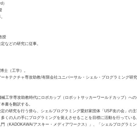
rd）
授
事。
教授
推定などの研究に従事。
。博士（工学）。
アーキテクチャ専攻助教/有限会社ユニバーサル・シェル・プログラミング研
機械工学専攻助教時代にロボカップ（ロボットサッカーワールドカップ）への
て本書を翻訳する。
定の研究を行う傍ら、シェルプログラミング愛好家団体「USP友の会」の主宰
り多くの人の手にプログラミングを覚えさせることを目標に活動を行っている
門（KADOKAWA/アスキー・メディアワークス）」、「シェルプログラミ