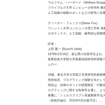
ウルフラム・バーガード（Wolfram Burga
フライブルグ大学コンピュータ科学科 教
人工知能や移動ロボットなどの研究に従
ディーター・フォックス(Dieter Fox)
ワシントン大学コンピュータ理工学科 准
ロボティクス、人工知能、確率的な状態
訳者：
上田 隆一 (Ryuichi Ueda)
1978年2月16日、富山県小矢部市生まれ
産業技術大学院大学産業技術研究科情報
ェロー
29歳、東京大学大学院工学系研究科精密
究的知見、プログラミング経験を生かし
現在は、自律ロボットの状態推定・行動決
ログラミングに関する執筆等を通じ、よ
著書に「シェルスクリプト高速開発手法入
（技術評論社、2015年5月出版予定）」。