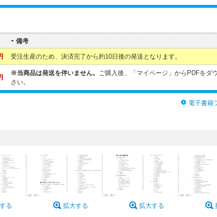
備考
円
受注生産のため、決済完了から約10日後の発送となります。
※当商品は発送を伴いません。
ご購入後、「マイページ」からPDFをダ
円
さい。
電子書籍
する
拡大する
拡大する