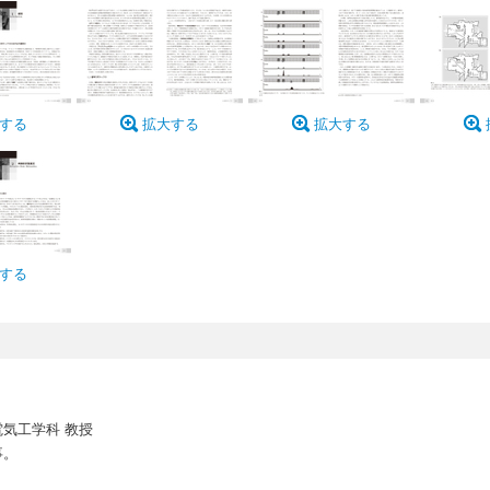
する
拡大する
拡大する
する
）
気工学科 教授
事。