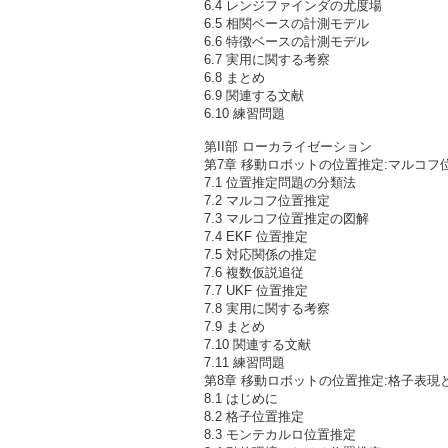
6.4 レンジファインダの尤度場
6.5 相関ベースの計測モデル
6.6 特徴ベースの計測モデル
6.7 実用に関する考察
6.8 まとめ
6.9 関連する文献
6.10 練習問題
第II部 ローカライゼーション
第7章 移動ロボットの位置推定:マルコ
7.1 位置推定問題の分類法
7.2 マルコフ位置推定
7.3 マルコフ位置推定の図解
7.4 EKF 位置推定
7.5 対応関係の推定
7.6 複数仮説追従
7.7 UKF 位置推定
7.8 実用に関する考察
7.9 まとめ
7.10 関連する文献
7.11 練習問題
第8章 移動ロボットの位置推定:格子表
8.1 はじめに
8.2 格子位置推定
8.3 モンテカルロ位置推定