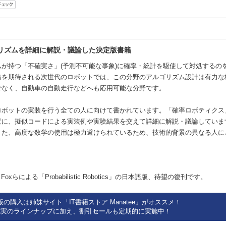
リズムを詳細に解説・議論した決定版書籍
が持つ「不確実さ」(予測不可能な事象)に確率・統計を駆使して対処するの
出を期待される次世代のロボットでは、この分野のアルゴリズム設計は有力な
でなく、自動車の自動走行などへも応用可能な分野です。
ロボットの実装を行う全ての人に向けて書かれています。「確率ロボティクス
景に、擬似コードによる実装例や実験結果を交えて詳細に解説・議論していま
また、高度な数学の使用は極力避けられているため、技術的背景の異なる人に
。
, Dieter Foxらによる「Probabilistic Robotics」の日本語版、待望の復刊です。
版の購入は姉妹サイト「IT書籍ストア Manatee」がオススメ！
充実のラインナップに加え、割引セールも定期的に実施中！