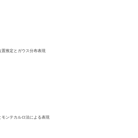
フ位置推定とガウス分布表現
現とモンテカルロ法による表現