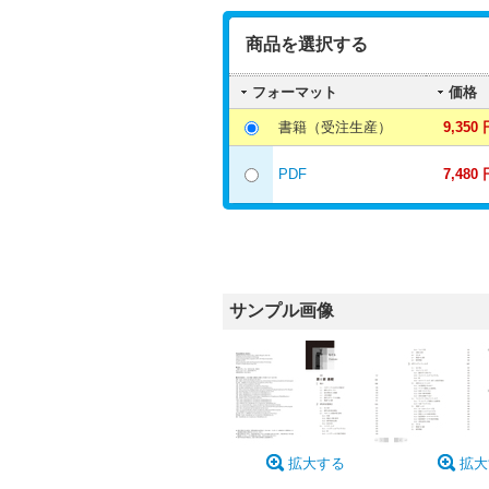
商品を選択する
フォーマット
価格
書籍（受注生産）
9,350 
PDF
7,480 
サンプル画像
拡大する
拡大