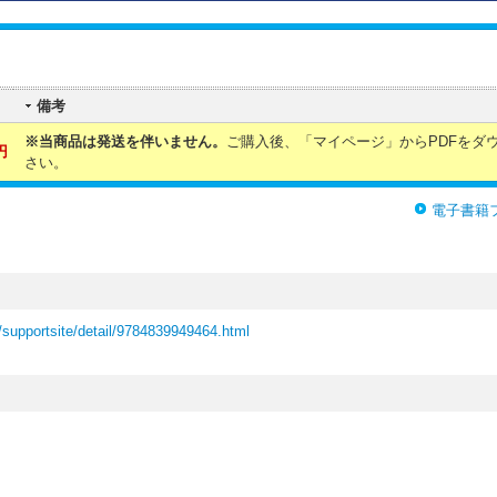
備考
※当商品は発送を伴いません。
ご購入後、「マイページ」からPDFをダ
円
さい。
電子書籍
/supportsite/detail/9784839949464.html