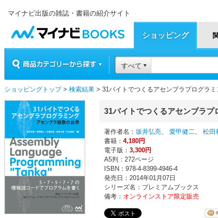
マイナビ出版の雑誌・書籍の紹介サイト
マイナビBOOKS
ショッピング
商品カテゴリーから探す
すべて
ショッピングトップ
>
検索結果
> 31バイトでつくるアセンブラプログラ
31バイトでつくるアセンブラプ
著作者名：
坂井弘亮
、
愛甲健二
、
松田
書籍：
4,180円
電子版：
3,300円
A5判：272ページ
ISBN：978-4-8399-4946-4
発売日：2014年01月07日
シリーズ名：プレミアムブックス
備考：
オンラインストア限定販売