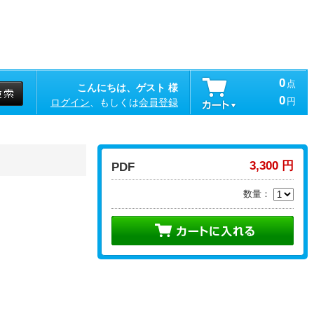
0
点
こんにちは、ゲスト 様
0
円
ログイン
、もしくは
会員登録
3,300 円
PDF
数量：