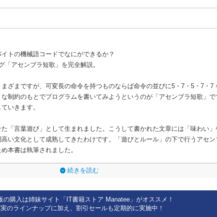
）バイトの機械語コードでなにができるか？
ング「アセンブラ短歌」を完全解説。
まざまですが、可変長の命令を持つものならば命令の並びに5・7・5・7・7
うな制約のもとでプログラムを書いてみようというのが「アセンブラ短歌」で
していきます。
せた「言葉遊び」として生まれました。こうして書かれた文章には「味わい」
調高い文化として成熟してきたわけです。「遊びとルール」の下で行うアセン
ため本書は執筆されました。
続きを読む
版の購入は姉妹サイト「IT書籍ストア Manatee」がオススメ！
充実のラインナップに加え、割引セールも定期的に実施中！