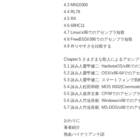
4.3 MN10300
4.4 RL78
4.5 RX
4.6 68HC11
4.7 Linux/x86でのアセンブラ短歌
4.8 FreeBSD/i386でのアセンブラ短歌
4.9 作りやすさを比較する
Chapter.5 さまざまな歌人によるアセン
5.1 詠み人愛甲健二: HariboteOS/x8
5.2 詠み人愛甲健二: OSX/x86-64での
5.3 詠み人愛甲健二: スマートフォンで
5.4 詠み人松田和樹: MOS 6502(Comm
5.5 詠み人坂井丈泰: CP/Mでのアセンブ
5.6 詠み人竹迫良範: Windows/x86での
5.7 詠み人竹迫良範: MS-DOS/x86での
おわりに
著者紹介
熱血バイナリアン十訓