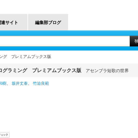
関連サイト
編集部ブログ
ミング プレミアムブックス版
ログラミング プレミアムブックス版
アセンブラ短歌の世界
和樹
、
坂井丈泰
、
竹迫良範