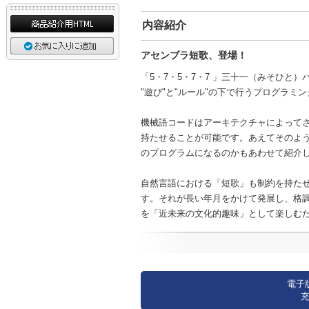
内容紹介
アセンブラ短歌、登場！
「5・7・5・7・7 」三十一（みそひと
"遊び"と"ルール"の下で行うプログラミ
機械語コードはアーキテクチャによってさ
持たせることが可能です。あえてそのよ
のプログラムになるのかもあわせて紹介
自然言語における「短歌」も制約を持た
す。それが長い年月をかけて発展し、格
を「近未来の文化的趣味」として楽しむ
電子