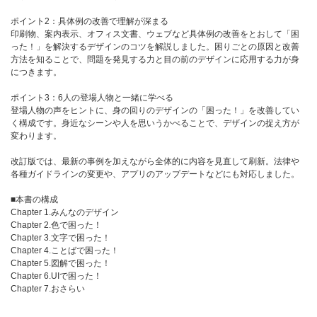
ポイント2：具体例の改善で理解が深まる
印刷物、案内表示、オフィス文書、ウェブなど具体例の改善をとおして「困
った！」を解決するデザインのコツを解説しました。困りごとの原因と改善
方法を知ることで、問題を発見する力と目の前のデザインに応用する力が身
につきます。
ポイント3：6人の登場人物と一緒に学べる
登場人物の声をヒントに、身の回りのデザインの「困った！」を改善してい
く構成です。身近なシーンや人を思いうかべることで、デザインの捉え方が
変わります。
改訂版では、最新の事例を加えながら全体的に内容を見直して刷新。法律や
各種ガイドラインの変更や、アプリのアップデートなどにも対応しました。
■本書の構成
Chapter 1.みんなのデザイン
Chapter 2.色で困った！
Chapter 3.文字で困った！
Chapter 4.ことばで困った！
Chapter 5.図解で困った！
Chapter 6.UIで困った！
Chapter 7.おさらい