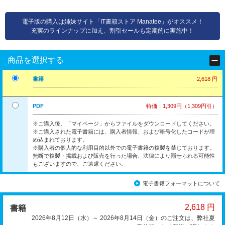
電子版の購入は姉妹サイト「IT書籍ストア Manatee」がオススメ！
充実のラインナップに加え、割引セールも定期的に実施中！
商品を選択する
書籍
2,618 円
PDF
特価：1,309円（1,309円引）
※ご購入後、「マイページ」からファイルをダウンロードしてください。
※ご購入された電子書籍には、購入者情報、および暗号化したコードが埋
め込まれております。
※購入者の個人的な利用目的以外での電子書籍の複製を禁じております。
無断で複製・掲載および販売を行った場合、法律により罰せられる可能性
もございますので、ご遠慮ください。
電子書籍フォーマットについて
2,618 円
書籍
2026年8月12日（水）～ 2026年8月14日（金）のご注文は、弊社夏