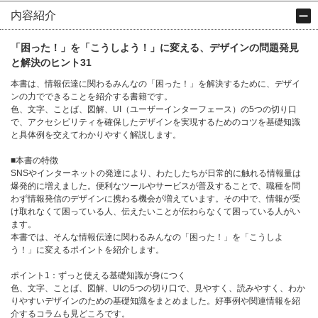
内容紹介
「困った！」を「こうしよう！」に変える、デザインの問題発見
と解決のヒント31
本書は、情報伝達に関わるみんなの「困った！」を解決するために、デザイ
ンの力でできることを紹介する書籍です。
色、文字、ことば、図解、UI（ユーザーインターフェース）の5つの切り口
で、アクセシビリティを確保したデザインを実現するためのコツを基礎知識
と具体例を交えてわかりやすく解説します。
■本書の特徴
SNSやインターネットの発達により、わたしたちが日常的に触れる情報量は
爆発的に増えました。便利なツールやサービスが普及することで、職種を問
わず情報発信のデザインに携わる機会が増えています。その中で、情報が受
け取れなくて困っている人、伝えたいことが伝わらなくて困っている人がい
ます。
本書では、そんな情報伝達に関わるみんなの「困った！」を「こうしよ
う！」に変えるポイントを紹介します。
ポイント1：ずっと使える基礎知識が身につく
色、文字、ことば、図解、UIの5つの切り口で、見やすく、読みやすく、わか
りやすいデザインのための基礎知識をまとめました。好事例や関連情報を紹
介するコラムも見どころです。