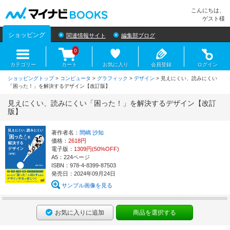
マイナビBOOKS
こんにちは、
ゲスト様
ショッピング
関連情報サイト
編集部ブログ
0
カテゴリー
カート
お気に入り
会員登録
ログイン
ショッピングトップ
>
コンピュータ
>
グラフィック
>
デザイン
> 見えにくい、読みにくい
「困った！」を解決するデザイン【改訂版】
見えにくい、読みにくい「困った！」を解決するデザイン【改訂
版】
著作者名：
間嶋 沙知
価格：
2618円
電子版：
1309円(50%OFF)
A5：224ページ
ISBN：978-4-8399-87503
発売日：2024年09月24日
サンプル画像を見る
お気に入りに追加
商品を選択する