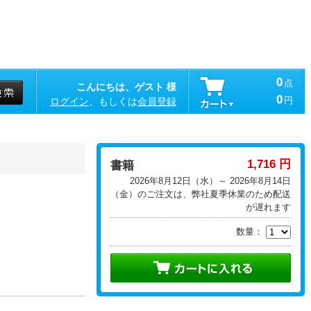
0
点
こんにちは、ゲスト 様
0
円
ログイン
、もしくは
会員登録
1,716 円
書籍
2026年8月12日（水）～ 2026年8月14日
（金）のご注文は、弊社夏季休業のため配送
が遅れます
数量：