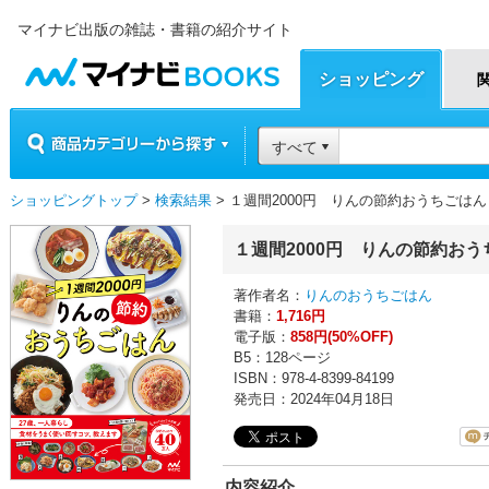
マイナビ出版の雑誌・書籍の紹介サイト
マイナビBOOKS
ショッピング
商品カテゴリーから探す
すべて
ショッピングトップ
>
検索結果
> １週間2000円 りんの節約おうちごはん
１週間2000円 りんの節約おう
著作者名：
りんのおうちごはん
書籍：
1,716円
電子版：
858円(50%OFF)
B5：128ページ
ISBN：978-4-8399-84199
発売日：2024年04月18日
内容紹介