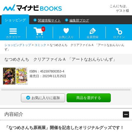
マイナビBOOKS
こんにちは、
ゲスト様
ショッピング
関連情報サイト
編集部ブログ
0
カテゴリー
カート
お気に入り
会員登録
ログイン
ショッピングトップ
>
コミック
> なつめさんち クリアファイルＡ 「アートなおんらいん
ず」
なつめさんち クリアファイルＡ 「アートなおんらいんず」
ISBN：451597800353-4
発売日：2023年11月25日
お気に入りに追加
商品を選択する
内容紹介
「なつめさんち原画展」開催を記念したオリジナルグッズです！