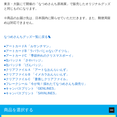
東京・大阪にて開催の「なつめさんち原画展」で販売したオリジナルグッズ
と同じものになります。
※商品のお届け先は、日本国内に限らせていただだきます。また、郵便局留
めは対応できません。
なつめさんちグッズ一覧に戻る🐤
●アートカードA 「ルサンチマン」
●アートカードB「ラバラバじゃないアイツら」
●アートカードC 「季節外れのクリスマスボーイ」
●缶バッジＡ 「さやバッジ」
●缶バッジＢ 「げんバッジ」
●クリアファイルＡ 「アートなおんらいんず」
●クリアファイルＢ 「イメカラおんらいんず」
●クリアファイルＣ 「妻推しクリアファイル」
●フレークシール「今が旬！採れたてなつめさんち袋売り」
●キャンバスプリント 「GENLINES」
●キャンバスプリント 「SAYALINES」
商品を選択する