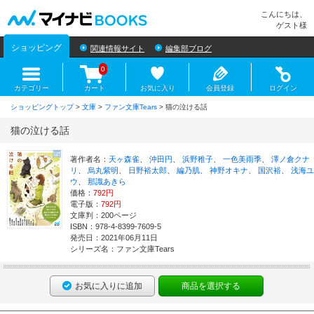
マイナビBOOKS
こんにちは、
ゲスト様
ショッピング
関連情報サイト
編集部ブログ
0
カテゴリー
カート
お気に入り
会員登録
ログイン
ショッピングトップ
>
文庫
>
ファン文庫Tears
> 猫の泣ける話
猫の泣ける話
著作者名：
天ヶ森雀
、
沖田円
、
浜野稚子
、
一色美雨季
、
澤ノ倉クナ
リ
、
烏丸紫明
、
日野裕太郎
、
編乃肌
、
神野オキナ
、
国沢裕
、
浅海ユ
ウ
、
那識あきら
価格：
792円
電子版：
792円
文庫判：200ページ
ISBN：978-4-8399-7609-5
発売日：2021年06月11日
シリーズ名：ファン文庫Tears
お気に入りに追加
商品を選択する