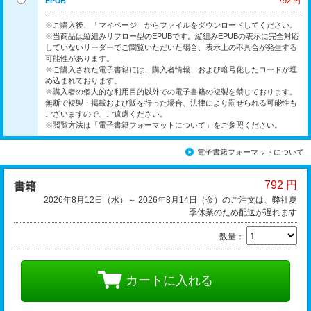
EPUB
792 円
※ご購入後、「マイページ」からファイルをダウンロードしてください。
※当商品は縦組みリフロー型のEPUBです。縦組みEPUBの表示に完全対応
していないリーダーでご閲覧いただいた場合、表示上の不具合が発生する
可能性があります。
※ご購入された電子書籍には、購入者情報、および暗号化したコードが埋
め込まれております。
※購入者の個人的な利用目的以外での電子書籍の複製を禁じております。
無断で複製・掲載および販を行った場合、法律により罰せられる可能性も
ございますので、ご遠慮ください。
※閲覧方法は「電子書籍フォーマットについて」をご参照ください。
電子書籍フォーマットについて
792 円
書籍
2026年8月12日（水）～ 2026年8月14日（金）のご注文は、弊社夏
季休業のため配送が遅れます
数量：
カートに入れる