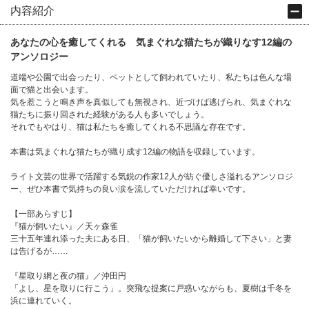
内容紹介
あなたの心を癒してくれる 気まぐれな猫たちが織りなす12編の
アンソロジー
道端や公園で出会ったり、ペットとして飼われていたり、私たちは色んな場
面で猫と出会います。
気を惹こうと鳴き声を真似しても無視され、近づけば逃げられ、気まぐれな
猫たちに振り回された経験がある人も多いでしょう。
それでもやはり、猫は私たちを癒してくれる不思議な存在です。
本書は気まぐれな猫たちが織り成す12編の物語を収録しています。
ライト文芸の世界で活躍する気鋭の作家12人が紡ぐ優しさ溢れるアンソロジ
ー、ぜひ本書で気持ちの良い涙を流していただければ幸いです。
【一部あらすじ】
『猫が飼いたい』／天ヶ森雀
三十五年連れ添った夫にある日、「猫が飼いたいから離婚して下さい」と妻
は告げるが……
『星取り網と夜の猫』／沖田円
「よし、星を取りに行こう」。突飛な提案に戸惑いながらも、夏樹は千冬を
浜に連れていく。