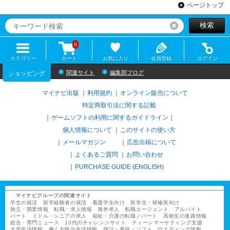
ページトップ
検索
リセット
0
カテゴリー
カート
お気に入り
会員登録
ログイン
関連サイト
編集部ブログ
ショッピング
マイナビ出版
利用規約
オンライン販売について
特定商取引法に関する記載
ゲームソフトの利用に関するガイドライン
｜
個人情報について
このサイトの使い方
メールマガジン
広告出稿について
よくあるご質問
お問い合わせ
PURCHASE GUIDE (ENGLISH)
マイナビグループの関連サイト
学生の就活
留学経験者の就活
看護学生向け
医学生・研修医向け
独立・開業情報
転職・求人情報
海外求人
転職エージェント
アルバイト
パート
ミドル・シニアの求人
福祉・介護の転職／パート
高校生の進路情報
総合・専門ニュース
10代のチャレンジサイト
ティーンマーケティング支援
大学生活情報
働く女性の生活情報
雑誌・書籍・ソフト
ウエディング情報