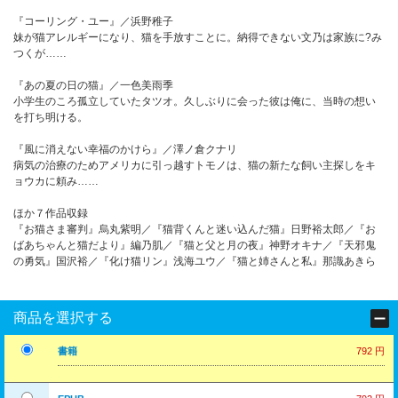
『コーリング・ユー』／浜野稚子
妹が猫アレルギーになり、猫を手放すことに。納得できない文乃は家族に?み
つくが……
『あの夏の日の猫』／一色美雨季
小学生のころ孤立していたタツオ。久しぶりに会った彼は俺に、当時の想い
を打ち明ける。
『風に消えない幸福のかけら』／澤ノ倉クナリ
病気の治療のためアメリカに引っ越すトモノは、猫の新たな飼い主探しをキ
ョウカに頼み……
ほか７作品収録
『お猫さま審判』烏丸紫明／『猫背くんと迷い込んだ猫』日野裕太郎／『お
ばあちゃんと猫だより』編乃肌／『猫と父と月の夜』神野オキナ／『天邪鬼
の勇気』国沢裕／『化け猫リン』浅海ユウ／『猫と姉さんと私』那識あきら
商品を選択する
書籍
792 円