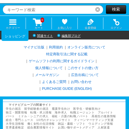
検索
リセット
0
カテゴリー
カート
お気に入り
会員登録
ログイン
関連サイト
編集部ブログ
ショッピング
マイナビ出版
利用規約
オンライン販売について
特定商取引法に関する記載
ゲームソフトの利用に関するガイドライン
｜
個人情報について
このサイトの使い方
メールマガジン
広告出稿について
よくあるご質問
お問い合わせ
PURCHASE GUIDE (ENGLISH)
マイナビグループの関連サイト
学生の就活
留学経験者の就活
看護学生向け
医学生・研修医向け
独立・開業情報
転職・求人情報
海外求人
転職エージェント
アルバイト
パート
ミドル・シニアの求人
福祉・介護の転職／パート
高校生の進路情報
総合・専門ニュース
10代のチャレンジサイト
ティーンマーケティング支援
大学生活情報
働く女性の生活情報
雑誌・書籍・ソフト
ウエディング情報
世界遺産検定
総合農業情報サイト
お買い物サポートメディア
人材派遣