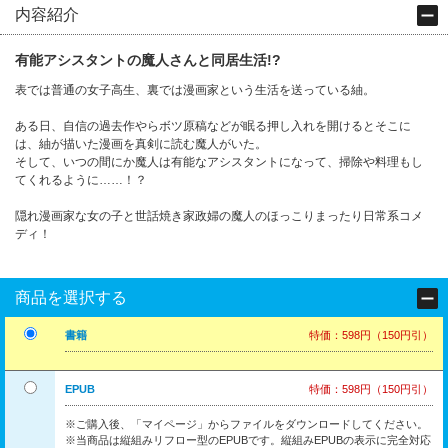
内容紹介
有能アシスタントの魔人さんと同居生活!?
表では普通の女子高生、裏では漫画家という生活を送っている紬。
ある日、自信の過去作やらボツ原稿などが眠る押し入れを開けるとそこに
は、紬が描いた漫画を真剣に読む魔人がいた。
そして、いつの間にか魔人は有能なアシスタントになって、掃除や料理もし
てくれるように……！？
隠れ漫画家な女の子と世話焼き家政婦の魔人のほっこりまったり日常系コメ
ディ！
商品を選択する
書籍
特価：598円（150円引）
EPUB
特価：598円（150円引）
※ご購入後、「マイページ」からファイルをダウンロードしてください。
※当商品は縦組みリフロー型のEPUBです。縦組みEPUBの表示に完全対応