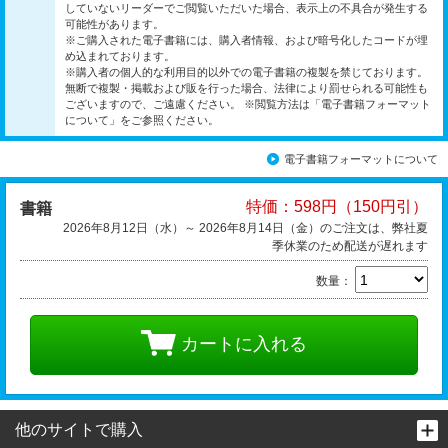
していないリーダーでご閲覧いただいた場合、表示上の不具合が発生する
可能性があります。
※ご購入された電子書籍には、購入者情報、および暗号化したコードが埋
め込まれております。
※購入者の個人的な利用目的以外での電子書籍の複製を禁じております。
無断で複製・掲載および販を行った場合、法律により罰せられる可能性も
ございますので、ご遠慮ください。 ※閲覧方法は「電子書籍フォーマット
について」をご参照ください。
電子書籍フォーマットについて
特価：598円（150円引）
書籍
2026年8月12日（水）～ 2026年8月14日（金）のご注文は、弊社夏
季休業のため配送が遅れます
数量：
カートに入れる
他のサイトで購入