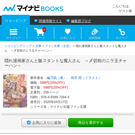
マイナビBOOKS
こんにちは、
ゲスト様
ショッピング
関連情報サイト
編集部ブログ
0
カテゴリー
カート
お気に入り
会員登録
ログイン
ショッピングトップ
>
文庫
>
ファン文庫（文芸）
> 隠れ漫画家さんと飯スタントな魔人さ
ん ～〆切前のニラ玉チャーハン～
隠れ漫画家さんと飯スタントな魔人さん ～〆切前のニラ玉チャ
ーハン～
著作者名：
編乃肌（著）
、
烏羽 雨（イラスト）
価格：
598円(20%OFF)
電子版：
598円(20%OFF)
文庫判：256ページ
ISBN：978-4-8399-7284-4
発売日：2020年04月17日
シリーズ名：マイナビ出版ファン文庫
お気に入りに追加
商品を選択する