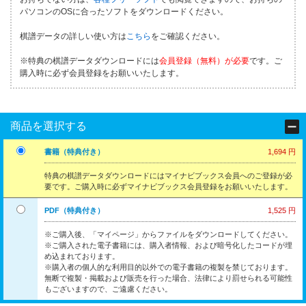
パソコンのOSに合ったソフトをダウンロードください。
棋譜データの詳しい使い方は
こちら
をご確認ください。
※特典の棋譜データダウンロードには
会員登録（無料）が必要
です。ご
購入時に必ず会員登録をお願いいたします。
商品を選択する
書籍（特典付き）
1,694 円
特典の棋譜データダウンロードにはマイナビブックス会員へのご登録が必
要です。ご購入時に必ずマイナビブックス会員登録をお願いいたします。
PDF（特典付き）
1,525 円
※ご購入後、「マイページ」からファイルをダウンロードしてください。
※ご購入された電子書籍には、購入者情報、および暗号化したコードが埋
め込まれております。
※購入者の個人的な利用目的以外での電子書籍の複製を禁じております。
無断で複製・掲載および販売を行った場合、法律により罰せられる可能性
もございますので、ご遠慮ください。