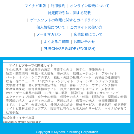
マイナビ出版
利用規約
オンライン販売について
特定商取引法に関する記載
ゲームソフトの利用に関するガイドライン
｜
個人情報について
このサイトの使い方
メールマガジン
広告出稿について
よくあるご質問
お問い合わせ
PURCHASE GUIDE (ENGLISH)
マイナビグループの関連サイト
学生の就活
留学経験者の就活
看護学生向け
医学生・研修医向け
独立・開業情報
転職・求人情報
海外求人
転職エージェント
アルバイト
パート
ミドル・シニアの求人
福祉・介護の転職／パート
高校生の進路情報
総合・専門ニュース
10代のチャレンジサイト
ティーンマーケティング支援
大学生活情報
働く女性の生活情報
雑誌・書籍・ソフト
ウエディング情報
世界遺産検定
総合農業情報サイト
お買い物サポートメディア
人材派遣
Web・ゲーム業界の転職
20代・第二新卒
新卒紹介
転職コンサルティング
エグゼクティブ転職
会計士の転職
税理士の求人・転職
顧問紹介
薬剤師の転職
看護師の求人
コメディカル求人
医師の求人
保育士の求人
無期雇用派遣
ミドル・シニア
介護の求人
外国人材の紹介
研修サービス
発送代行
健康経営
マイナビ農林水産ジョブアス
障害者に特化した求人紹介サービス
マイナビ子育て
社宅手配
株式会社マイナビ出版
Copyright © Mynavi Corporation
Copyright © Mynavi Publishing Corporation