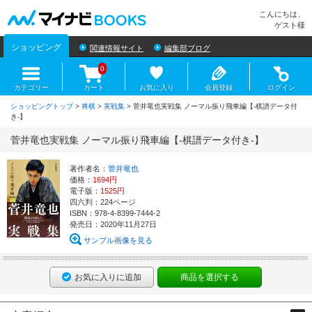
マイナビBOOKS
こんにちは、
ゲスト様
ショッピング
関連情報サイト
編集部ブログ
0
カテゴリー
カート
お気に入り
会員登録
ログイン
ショッピングトップ
>
将棋
>
実戦集
> 菅井竜也実戦集 ノーマル振り飛車編【-棋譜データ付
き-】
菅井竜也実戦集 ノーマル振り飛車編【-棋譜データ付き-】
著作者名：
菅井竜也
価格：
1694円
電子版：
1525円
四六判：224ページ
ISBN：978-4-8399-7444-2
発売日：2020年11月27日
サンプル画像を見る
お気に入りに追加
商品を選択する