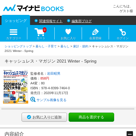
マイナビBOOKS
こんにちは、
ゲスト様
ショッピング
関連情報サイト
編集部ブログ
0
カテゴリー
カート
お気に入り
会員登録
ログイン
ショッピングトップ
>
暮らし・子育て
>
暮らし
>
家計・節約
> キャッシュレス・マガジン
2021 Winter - Spring
キャッシュレス・マガジン 2021 Winter - Spring
監修者名：
岩田昭男
価格：
858円
A4変：80
ISBN：978-4-8399-7464-0
発売日：2020年11月17日
サンプル画像を見る
お気に入りに追加
商品を選択する
内容紹介