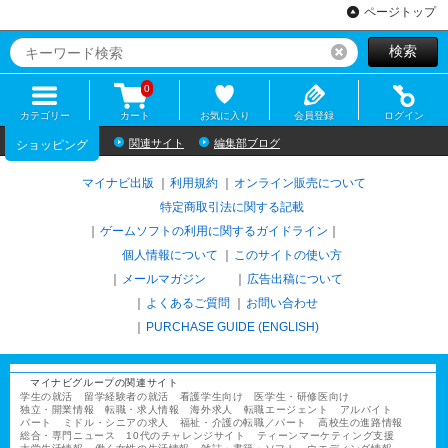
ページトップ
検索
リセット
0
カテゴリー
カート
お気に入り
会員登録
ログイン
関連サイト
編集部ブログ
ショッピング
マイナビ出版
利用規約
オンライン販売について
特定商取引法に関する記載
ゲームソフトの利用に関するガイドライン
｜
個人情報について
このサイトの使い方
メールマガジン
広告出稿について
よくあるご質問
お問い合わせ
PURCHASE GUIDE (ENGLISH)
マイナビグループの関連サイト
学生の就活
留学経験者の就活
看護学生向け
医学生・研修医向け
独立・開業情報
転職・求人情報
海外求人
転職エージェント
アルバイト
パート
ミドル・シニアの求人
福祉・介護の転職／パート
高校生の進路情報
総合・専門ニュース
10代のチャレンジサイト
ティーンマーケティング支援