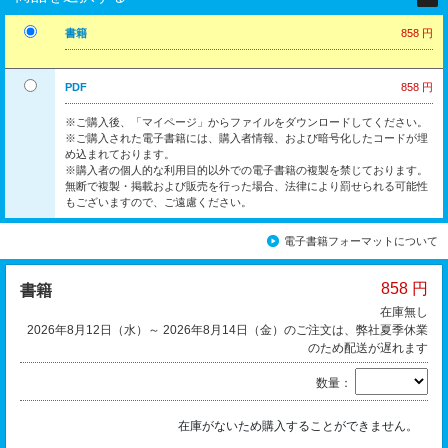
書籍
858 円
PDF
858 円
※ご購入後、「マイページ」からファイルをダウンロードしてください。
※ご購入された電子書籍には、購入者情報、および暗号化したコードが埋
め込まれております。
※購入者の個人的な利用目的以外での電子書籍の複製を禁じております。
無断で複製・掲載および販売を行った場合、法律により罰せられる可能性
もございますので、ご遠慮ください。
電子書籍フォーマットについて
858 円
書籍
在庫無し
2026年8月12日（水）～ 2026年8月14日（金）のご注文は、弊社夏季休業
のため配送が遅れます
数量：
在庫がないため購入することができません。