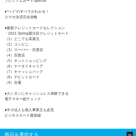
プレミアムカードSpecial
●“ペイ”のすべてがわかる！
スマホ決済完全攻略
●最新クレジットカードセレクション
・2021 Spring最注目クレジットカード
（1）どこでも高還元
（2）コンビニ
（3）スーパー・百貨店
（4）百貨店
（5）ネットショッピング
（6）ケータイキャリア
（7）キャッシュバック
（8）デビットカード
（9）交通
●カンタンにキャッシュレス体験できる
電子マネー総チェック
●中小法人も個人事業主も必見
ビジネスカード最前線
商品を選択する