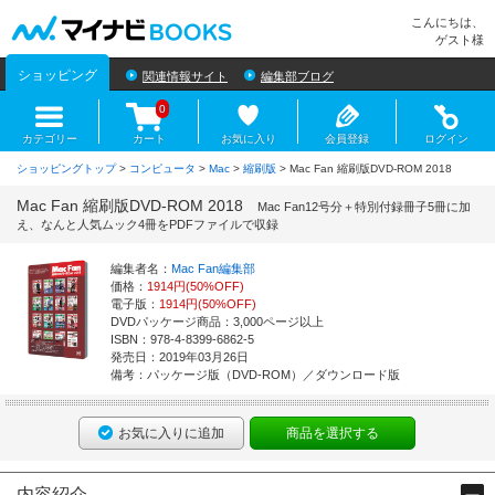
マイナビBOOKS
こんにちは、
ゲスト様
ショッピング
関連情報サイト
編集部ブログ
0
カテゴリー
カート
お気に入り
会員登録
ログイン
ショッピングトップ
>
コンピュータ
>
Mac
>
縮刷版
> Mac Fan 縮刷版DVD-ROM 2018
Mac Fan 縮刷版DVD-ROM 2018
Mac Fan12号分＋特別付録冊子5冊に加
え、なんと人気ムック4冊をPDFファイルで収録
編集者名：
Mac Fan編集部
価格：
1914円(50%OFF)
電子版：
1914円(50%OFF)
DVDパッケージ商品：3,000ページ以上
ISBN：978-4-8399-6862-5
発売日：2019年03月26日
備考：パッケージ版（DVD-ROM）／ダウンロード版
お気に入りに追加
商品を選択する
内容紹介