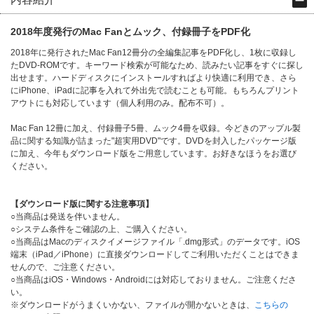
2018年度発行のMac Fanとムック、付録冊子をPDF化
2018年に発行されたMac Fan12冊分の全編集記事をPDF化し、1枚に収録し
たDVD-ROMです。キーワード検索が可能なため、読みたい記事をすぐに探し
出せます。ハードディスクにインストールすればより快適に利用でき、さら
にiPhone、iPadに記事を入れて外出先で読むことも可能。もちろんプリント
アウトにも対応しています（個人利用のみ。配布不可）。
Mac Fan 12冊に加え、付録冊子5冊、ムック4冊を収録。今どきのアップル製
品に関する知識が詰まった"超実用DVD"です。DVDを封入したパッケージ版
に加え、今年もダウンロード版をご用意しています。お好きなほうをお選び
ください。
【ダウンロード版に関する注意事項】
○当商品は発送を伴いません。
○システム条件をご確認の上、ご購入ください。
○当商品はMacのディスクイメージファイル「.dmg形式」のデータです。iOS
端末（iPad／iPhone）に直接ダウンロードしてご利用いただくことはできま
せんので、ご注意ください。
○当商品はiOS・Windows・Androidには対応しておりません。ご注意くださ
い。
※ダウンロードがうまくいかない、ファイルが開かないときは、
こちらの