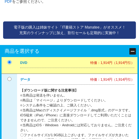
PDF
をご参照ください。
電子版の購入は姉妹サイト「IT書籍ストア Manatee」がオススメ！
充実のラインナップに加え、割引セールも定期的に実施中！
商品を選択する
DVD
特価：1,914円（1,914円引）
データ
特価：1,914円（1,914円引）
【ダウンロード版に関する注意事項】
○当商品は発送を伴いません。
○商品は「マイページ」よりダウンロードしてください。
○システム条件をご確認の上、ご購入ください。
○当商品はMacのディスクイメージファイル「.dmg形式」のデータです。
iOS端末（iPad／iPhone）に直接ダウンロードしてご利用いただくことは
できませんので、ご注意ください。
○当商品はiOS・Windows・Androidには対応しておりません。ご注意くだ
さい。
〇ファイルサイズが1.9GB以上ございます。ファイルサイズが大きいた