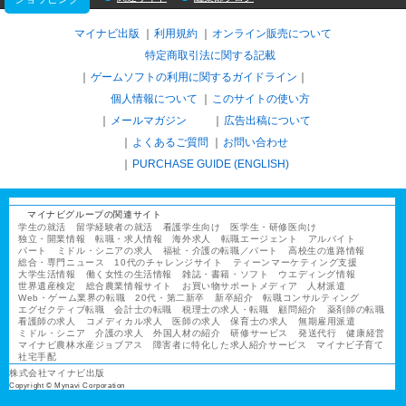
マイナビ出版
利用規約
オンライン販売について
特定商取引法に関する記載
ゲームソフトの利用に関するガイドライン
｜
個人情報について
このサイトの使い方
メールマガジン
広告出稿について
よくあるご質問
お問い合わせ
PURCHASE GUIDE (ENGLISH)
マイナビグループの関連サイト
学生の就活
留学経験者の就活
看護学生向け
医学生・研修医向け
独立・開業情報
転職・求人情報
海外求人
転職エージェント
アルバイト
パート
ミドル・シニアの求人
福祉・介護の転職／パート
高校生の進路情報
総合・専門ニュース
10代のチャレンジサイト
ティーンマーケティング支援
大学生活情報
働く女性の生活情報
雑誌・書籍・ソフト
ウエディング情報
世界遺産検定
総合農業情報サイト
お買い物サポートメディア
人材派遣
Web・ゲーム業界の転職
20代・第二新卒
新卒紹介
転職コンサルティング
エグゼクティブ転職
会計士の転職
税理士の求人・転職
顧問紹介
薬剤師の転職
看護師の求人
コメディカル求人
医師の求人
保育士の求人
無期雇用派遣
ミドル・シニア
介護の求人
外国人材の紹介
研修サービス
発送代行
健康経営
マイナビ農林水産ジョブアス
障害者に特化した求人紹介サービス
マイナビ子育て
社宅手配
株式会社マイナビ出版
Copyright © Mynavi Corporation