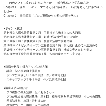
―時代とともに変わる好形の今と昔― 総合監修／所司和晴八段
Chapter１ 講座「10のテーマで考える好形今昔」―時代を超えた好形の違い
とは―
Chapter２ 好局鑑賞「プロの実戦から令和の好形を学ぶ」
●ポイント解説
第84期名人戦七番勝負第２局 手将棋でも光る名人の大局観
第84期名人戦七番勝負第３局 銀呼び込む妙手順で３連勝
第11期叡王戦五番勝負第２局 桂香大活躍で伊藤連勝
第19期マイナビ女子オープン五番勝負第２局 攻め受け止めて入玉決める
第19期マイナビ女子オープン五番勝負第３局 機敏な突き出しが奏功
第37期女流王位戦五番勝負第１局 穴熊の遠さ生かし寄せきる
●目指せ初段！棋力アップの処方箋
・講座 記／棋力向上委員会
・ホンマにやさしい３手５手詰 作／本間博七段
・ステップアップ７手９手詰 作／及川拓馬七段
●講座＆読み物ほか
・プロ棋界の最新定跡 記／あらきっぺ
・プロが教える力戦対処法 第８回 相居飛車 対角道不突型 小山怜央四段
・懸賞詰将棋 出題／岩村凛太朗
・懸賞次の一手 出題／安用寺孝功