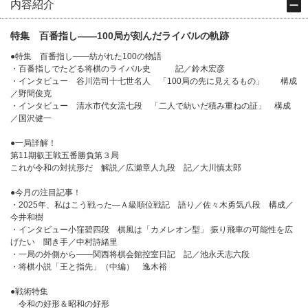
内容紹介
特集 百番指し――100局が刻んだライバルの軌跡
●特集 百番指し――紡がれた100の物語
・百番指しでたどる将棋のライバル史 記／鈴木宏彦
・インタビュー 谷川浩司十七世名人 「100局の先に見えるもの」 構成
／野間俊克
・インタビュー 清水市代女流七段 「二人で紡いだ積み重ねの証」 構成
／国沢健一
●一局詳解！
第11期叡王戦五番勝負第３局
これが令和の対抗形だ 解説／広瀬章人九段 記／大川慎太郎
●今月の注目記事！
・2025年、私はこう戦った―Ａ級順位戦記 語り／佐々木勇気八段 構成／
今井和樹
・インタビュー小窪碧四段 棋風は「カメレオン型」 振り飛車の可能性を広
げたい 聞き手／中村詩緒里
・一局の外側から――関西将棋会館控室日記 記／池永天志六段
・将棋小説「王と指先」（中編） 逸木裕
●戦術特集
令和の好形＆昭和の好形