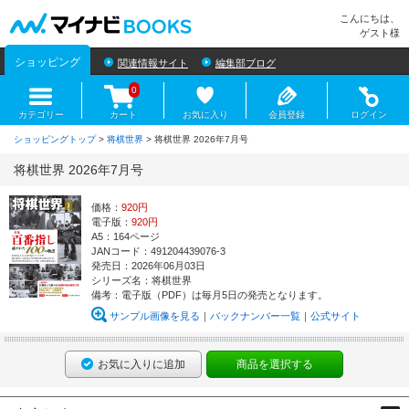
マイナビBOOKS
こんにちは、
ゲスト様
ショッピング
関連情報サイト
編集部ブログ
0
カテゴリー
カート
お気に入り
会員登録
ログイン
ショッピングトップ
>
将棋世界
> 将棋世界 2026年7月号
将棋世界 2026年7月号
価格：
920円
電子版：
920円
A5：164ページ
JANコード：491204439076-3
発売日：2026年06月03日
シリーズ名：将棋世界
備考：電子版（PDF）は毎月5日の発売となります。
サンプル画像を見る
バックナンバー一覧
公式サイト
お気に入りに追加
商品を選択する