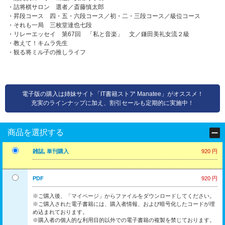
・詰将棋サロン 選者／斎藤慎太郎
・昇段コース 四・五・六段コース／初・二・三段コース／級位コース
・それも一局 三枚堂達也七段
・リレーエッセイ 第67回 「私と音楽」 文／鎌田美礼女流２級
・教えて！キムラ先生
・観る将ミル子の推しライフ
電子版の購入は姉妹サイト「IT書籍ストア Manatee」がオススメ！
充実のラインナップに加え、割引セールも定期的に実施中！
商品を選択する
雑誌, 単刊購入
920 円
PDF
920 円
※ご購入後、「マイページ」からファイルをダウンロードしてください。
※ご購入された電子書籍には、購入者情報、および暗号化したコードが埋
め込まれております。
※購入者の個人的な利用目的以外での電子書籍の複製を禁じております。