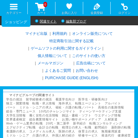
0
カテゴリー
カート
お気に入り
会員登録
ログイン
関連サイト
編集部ブログ
ショッピング
マイナビ出版
利用規約
オンライン販売について
特定商取引法に関する記載
ゲームソフトの利用に関するガイドライン
｜
個人情報について
このサイトの使い方
メールマガジン
広告出稿について
よくあるご質問
お問い合わせ
PURCHASE GUIDE (ENGLISH)
マイナビグループの関連サイト
学生の就活
留学経験者の就活
看護学生向け
医学生・研修医向け
独立・開業情報
転職・求人情報
海外求人
転職エージェント
アルバイト
パート
ミドル・シニアの求人
福祉・介護の転職／パート
高校生の進路情報
総合・専門ニュース
10代のチャレンジサイト
ティーンマーケティング支援
大学生活情報
働く女性の生活情報
雑誌・書籍・ソフト
ウエディング情報
世界遺産検定
総合農業情報サイト
お買い物サポートメディア
人材派遣
Web・ゲーム業界の転職
20代・第二新卒
新卒紹介
転職コンサルティング
エグゼクティブ転職
会計士の転職
税理士の求人・転職
顧問紹介
薬剤師の転職
看護師の求人
コメディカル求人
医師の求人
保育士の求人
無期雇用派遣
ミドル・シニア
介護の求人
外国人材の紹介
研修サービス
発送代行
健康経営