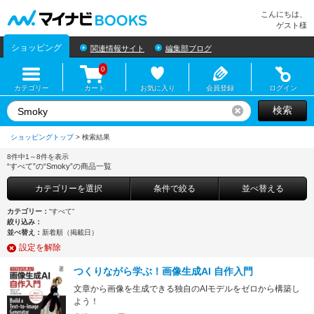
マイナビBOOKS
こんにちは、
ゲスト様
ショッピング
関連情報サイト
編集部ブログ
0
カテゴリー
カート
お気に入り
会員登録
ログイン
検索
リセット
ショッピングトップ
>
8件中1～8件を表示
“すべて”の“Smoky”の商品一覧
カテゴリーを選択
条件で絞る
並べ替える
カテゴリー：
“すべて”
絞り込み：
並べ替え：
新着順（掲載日）
設定を解除
つくりながら学ぶ！画像生成AI 自作入門
文章から画像を生成できる独自のAIモデルをゼロから構築し
よう！