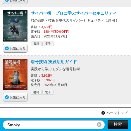
お気に入り
サイバー術 プロに学ぶサイバーセキュリティ
忍の戦略・技術を現代のサイバーセキュリティに適用！
書籍 ：
3,608円
電子版：
1804円(50%OFF)
発売日：2021年11月29日
書籍
電子
お気に入り
暗号技術 実践活用ガイド
実践から学ぶモダンな暗号技術
書籍 ：
3,982円
電子版：
3,982円
発売日：2020年09月18日
書籍
電子
お気に入り
ページトップ
検索
リセット