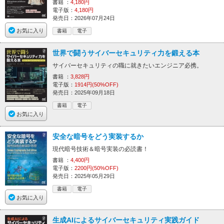
書籍 ：
4,180円
電子版：
4,180円
発売日：2026年07月24日
お気に入り
書籍
電子
世界で闘うサイバーセキュリティ力を鍛える本
サイバーセキュリティの職に就きたいエンジニア必携。
書籍 ：
3,828円
電子版：
1914円(50%OFF)
発売日：2025年09月18日
書籍
電子
お気に入り
安全な暗号をどう実装するか
現代暗号技術＆暗号実装の必読書！
書籍 ：
4,400円
電子版：
2200円(50%OFF)
発売日：2025年05月29日
書籍
電子
お気に入り
生成AIによるサイバーセキュリティ実践ガイド