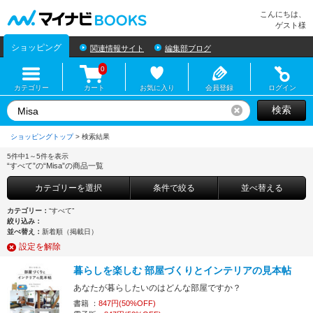
マイナビBOOKS
こんにちは、
ゲスト様
ショッピング
関連情報サイト
編集部ブログ
0
カテゴリー
カート
お気に入り
会員登録
ログイン
検索
リセット
ショッピングトップ
>
5件中1～5件を表示
“すべて”の“Misa”の商品一覧
カテゴリーを選択
条件で絞る
並べ替える
カテゴリー：
“すべて”
絞り込み：
並べ替え：
新着順（掲載日）
設定を解除
暮らしを楽しむ 部屋づくりとインテリアの見本帖
あなたが暮らしたいのはどんな部屋ですか？
書籍 ：
847円(50%OFF)