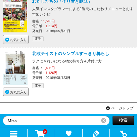
わたしたちの「作り置き献立」
人気インスタグラマーによる1週間のこだわりメニューとおす
すめレシピ
書籍 ：
1,518円
電子版：
1,214円
発売日：2018年05月31日
電子
お気に入り
北欧テイストのシンプルすっきり暮らし
ラクにきれいになる物の持ち方＆片付け方
書籍 ：
1,408円
電子版：
1,126円
発売日：2016年08月23日
電子
お気に入り
ページトップ
検索
リセット
0