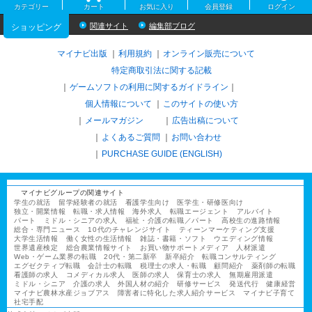
カテゴリー
カート
お気に入り
会員登録
ログイン
関連サイト
編集部ブログ
ショッピング
マイナビ出版
利用規約
オンライン販売について
特定商取引法に関する記載
ゲームソフトの利用に関するガイドライン
｜
個人情報について
このサイトの使い方
メールマガジン
広告出稿について
よくあるご質問
お問い合わせ
PURCHASE GUIDE (ENGLISH)
マイナビグループの関連サイト
学生の就活
留学経験者の就活
看護学生向け
医学生・研修医向け
独立・開業情報
転職・求人情報
海外求人
転職エージェント
アルバイト
パート
ミドル・シニアの求人
福祉・介護の転職／パート
高校生の進路情報
総合・専門ニュース
10代のチャレンジサイト
ティーンマーケティング支援
大学生活情報
働く女性の生活情報
雑誌・書籍・ソフト
ウエディング情報
世界遺産検定
総合農業情報サイト
お買い物サポートメディア
人材派遣
Web・ゲーム業界の転職
20代・第二新卒
新卒紹介
転職コンサルティング
エグゼクティブ転職
会計士の転職
税理士の求人・転職
顧問紹介
薬剤師の転職
看護師の求人
コメディカル求人
医師の求人
保育士の求人
無期雇用派遣
ミドル・シニア
介護の求人
外国人材の紹介
研修サービス
発送代行
健康経営
マイナビ農林水産ジョブアス
障害者に特化した求人紹介サービス
マイナビ子育て
社宅手配