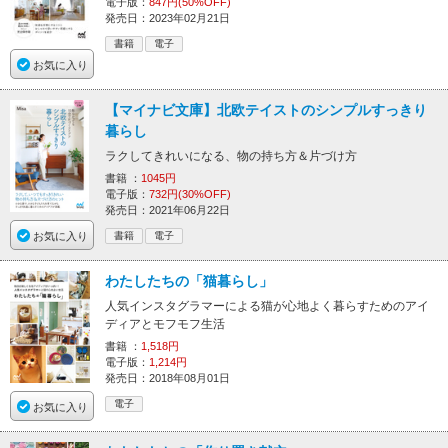
電子版：
847円(50%OFF)
発売日：2023年02月21日
書籍
電子
お気に入り
【マイナビ文庫】北欧テイストのシンプルすっきり
暮らし
ラクしてきれいになる、物の持ち方＆片づけ方
書籍 ：
1045円
電子版：
732円(30%OFF)
発売日：2021年06月22日
お気に入り
書籍
電子
わたしたちの「猫暮らし」
人気インスタグラマーによる猫が心地よく暮らすためのアイ
ディアとモフモフ生活
書籍 ：
1,518円
電子版：
1,214円
発売日：2018年08月01日
電子
お気に入り