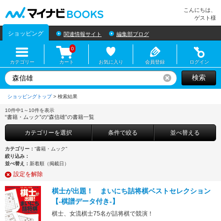
マイナビBOOKS
こんにちは、
ゲスト様
ショッピング
関連情報サイト
編集部ブログ
0
カテゴリー
カート
お気に入り
会員登録
ログイン
検索
リセット
ショッピングトップ
>
10件中1～10件を表示
“書籍・ムック”の“森信雄”の書籍一覧
カテゴリーを選択
条件で絞る
並べ替える
カテゴリー：
“書籍・ムック”
絞り込み：
並べ替え：
新着順（掲載日）
設定を解除
棋士が出題！ まいにち詰将棋ベストセレクション
【-棋譜データ付き-】
棋士、女流棋士75名が詰将棋で競演！