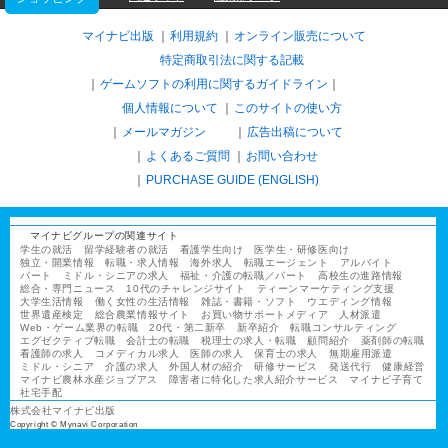
マイナビ出版
利用規約
オンライン販売について
特定商取引法に関する記載
ゲームソフトの利用に関するガイドライン
｜
個人情報について
このサイトの使い方
メールマガジン
広告出稿について
よくあるご質問
お問い合わせ
PURCHASE GUIDE (ENGLISH)
マイナビグループの関連サイト
学生の就活
留学経験者の就活
看護学生向け
医学生・研修医向け
独立・開業情報
転職・求人情報
海外求人
転職エージェント
アルバイト
パート
ミドル・シニアの求人
福祉・介護の転職／パート
高校生の進路情報
総合・専門ニュース
10代のチャレンジサイト
ティーンマーケティング支援
大学生活情報
働く女性の生活情報
雑誌・書籍・ソフト
ウエディング情報
世界遺産検定
総合農業情報サイト
お買い物サポートメディア
人材派遣
Web・ゲーム業界の転職
20代・第二新卒
新卒紹介
転職コンサルティング
エグゼクティブ転職
会計士の転職
税理士の求人・転職
顧問紹介
薬剤師の転職
看護師の求人
コメディカル求人
医師の求人
保育士の求人
無期雇用派遣
ミドル・シニア
介護の求人
外国人材の紹介
研修サービス
発送代行
健康経営
マイナビ農林水産ジョブアス
障害者に特化した求人紹介サービス
マイナビ子育て
社宅手配
株式会社マイナビ出版
Copyright © Mynavi Corporation