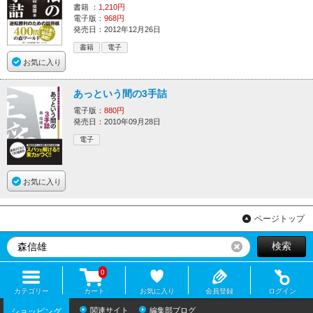
書籍 ：
1,210円
電子版：
968円
発売日：2012年12月26日
書籍
電子
お気に入り
あっという間の3手詰
電子版：
880円
発売日：2010年09月28日
電子
お気に入り
ページトップ
検索
リセット
0
カテゴリー
カート
お気に入り
会員登録
ログイン
関連サイト
編集部ブログ
ショッピング