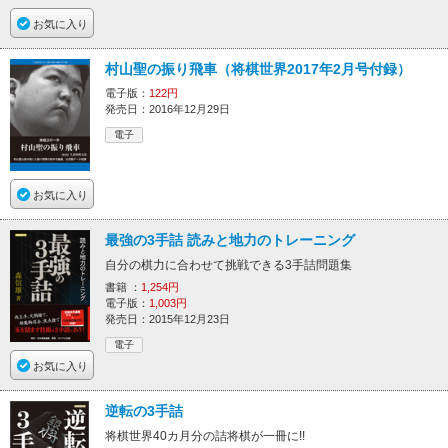
お気に入り
村山聖の振り飛車（将棋世界2017年2月号付録）
電子版：
122円
発売日：2016年12月29日
電子
お気に入り
最強の3手詰 読みと地力のトレーニング
自分の棋力に合わせて挑戦できる3手詰問題集
書籍 ：
1,254円
電子版：
1,003円
発売日：2015年12月23日
電子
お気に入り
逆転の3手詰
将棋世界40カ月分の詰将棋が一冊に!!