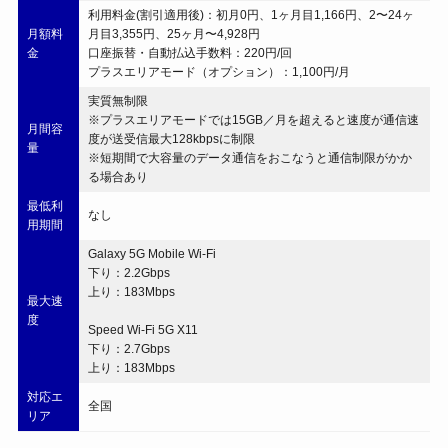
利用料金(割引適用後)：初月0円、1ヶ月目1,166円、2〜24ヶ
月額料
月目3,355円、25ヶ月〜4,928円
金
口座振替・自動払込手数料：220円/回
プラスエリアモード（オプション）：1,100円/月
実質無制限
※プラスエリアモードでは15GB／月を超えると速度が通信速
月間容
度が送受信最大128kbpsに制限
量
※短期間で大容量のデータ通信をおこなうと通信制限がかか
る場合あり
最低利
なし
用期間
Galaxy 5G Mobile Wi-Fi
下り：2.2Gbps
上り：183Mbps
最大速
度
Speed Wi-Fi 5G X11
下り：2.7Gbps
上り：183Mbps
対応エ
全国
リア