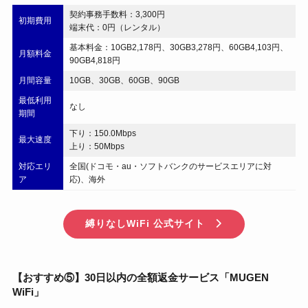
契約事務手数料：3,300円
初期費用
端末代：0円（レンタル）
基本料金：10GB2,178円、30GB3,278円、60GB4,103円、
月額料金
90GB4,818円
月間容量
10GB、30GB、60GB、90GB
最低利用
なし
期間
下り：150.0Mbps
最大速度
上り：50Mbps
対応エリ
全国(ドコモ・au・ソフトバンクのサービスエリアに対
ア
応)、海外
縛りなしWiFi 公式サイト
【おすすめ⑤】30日以内の全額返金サービス「MUGEN
WiFi」