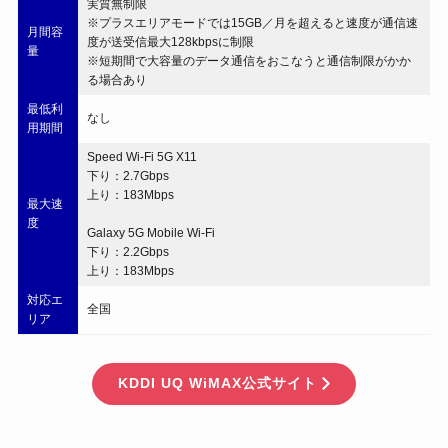
実質無制限
※プラスエリアモードでは15GB／月を超えると速度が通信速
月間容
度が送受信最大128kbpsに制限
量
※短期間で大容量のデータ通信をおこなうと通信制限がかか
る場合あり
最低利
なし
用期間
Speed Wi-Fi 5G X11
下り：2.7Gbps
上り：183Mbps
最大速
度
Galaxy 5G Mobile Wi-Fi
下り：2.2Gbps
上り：183Mbps
対応エ
全国
リア
KDDI UQ WiMAX公式サイト