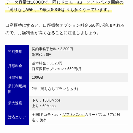
データ容量は100GBで、同じドコモ・au・ソフトバンク回線の
「縛りなしWiFi」の最大90GBよりも多くなっています。
口座振替にすると、口座振替オプション料金550円が追加される
ので、月額料金が高くなることに注意しましょう。
契約事務手数料：3,300円
初期費用
端末代：0円
基本料金：3,328円
月額料金
口座振替オプション：550円/月
月間容量
100GB
最低利用期
2年（縛りなしプランもあり）
間
下り：150.0Mbps
最大速度
上り：50Mbps
全国(ドコモ・au・
ソフトバンク
のサービスエリアに対
対応エリア
応)、海外