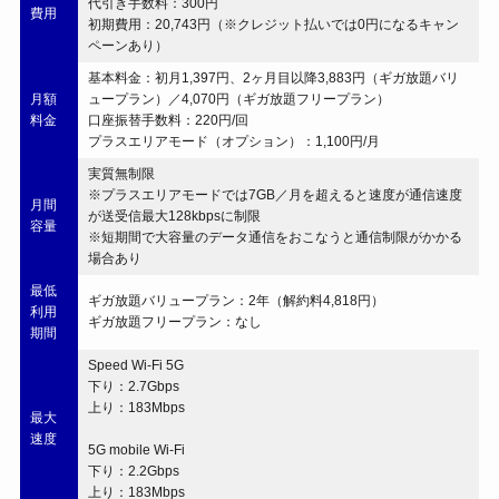
代引き手数料：300円
費用
初期費用：20,743円（※クレジット払いでは0円になるキャン
ペーンあり）
基本料金：初月1,397円、2ヶ月目以降3,883円（ギガ放題バリ
月額
ュープラン）／4,070円（ギガ放題フリープラン）
料金
口座振替手数料：220円/回
プラスエリアモード（オプション）：1,100円/月
実質無制限
※プラスエリアモードでは7GB／月を超えると速度が通信速度
月間
が送受信最大128kbpsに制限
容量
※短期間で大容量のデータ通信をおこなうと通信制限がかかる
場合あり
最低
ギガ放題バリュープラン：2年（解約料4,818円）
利用
ギガ放題フリープラン：なし
期間
Speed Wi-Fi 5G
下り：2.7Gbps
上り：183Mbps
最大
速度
5G mobile Wi-Fi
下り：2.2Gbps
上り：183Mbps