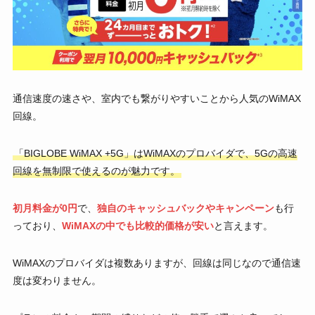
通信速度の速さや、室内でも繋がりやすいことから人気のWiMAX
回線。
「BIGLOBE WiMAX +5G」はWiMAXのプロバイダで、5Gの高速
回線を無制限で使えるのが魅力です。
初月料金が0円
で、
独自のキャッシュバックやキャンペーン
も行
っており、
WiMAXの中でも比較的価格が安い
と言えます。
WiMAXのプロバイダは複数ありますが、回線は同じなので通信速
度は変わりません。