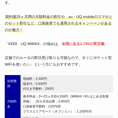
す。
契約後25ヶ月間の月額料金の割引や、au・UQ mobileのスマホと
のセット割引など、口座振替でも適用されるキャンペーンがある
のが魅力！
「KDDI UQ WiMAX」の強みは、
全国にある2,700の実店舗
。
店舗でのルータの即日受け取りも可能なので、すぐにポケット型
WiFiを使いたい、という方にもおすすめです。
登録料：3,300円
初期費
端末代：5,940円
用
代引き手数料：200円
基本料金：0〜25ヵ月目4,268円（WiMAX +5G はじめる割適
月額料
用後）、26カ月目以降：4,950円
金
口座振替手数料：220円/回
プラスエリアモード（オプション）：1,100円/月