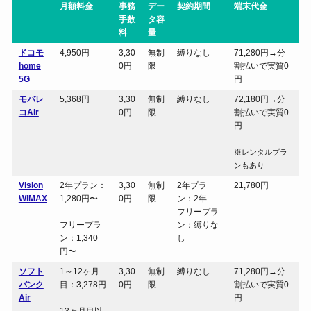
月額料金
事務
デー
契約期間
端末代金
手数
タ容
料
量
ドコモ
4,950円
3,30
無制
縛りなし
71,280円→分
home
0円
限
割払いで実質0
5G
円
モバレ
5,368円
3,30
無制
縛りなし
72,180円→分
コAir
0円
限
割払いで実質0
円
※レンタルプラ
ンもあり
Vision
2年プラン：
3,30
無制
2年プラ
21,780円
WiMAX
1,280円〜
0円
限
ン：2年
フリープラ
フリープラ
ン：縛りな
ン：1,340
し
円〜
ソフト
1～12ヶ月
3,30
無制
縛りなし
71,280円→分
バンク
目：3,278円
0円
限
割払いで実質0
Air
円
13ヶ月目以