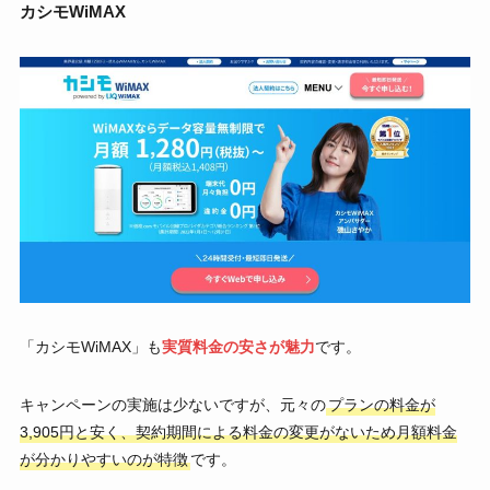
カシモWiMAX
「カシモWiMAX」も
実質料金の安さが魅力
です。
キャンペーンの実施は少ないですが、元々の
プランの料金が
3,905円と安く、契約期間による料金の変更がないため月額料金
が分かりやすいのが特徴
です。