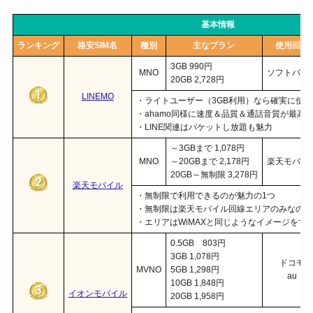
基本情報
ランキング
格安SIM名
種別
主なプラン
使用回線
3GB 990円
MNO
ソフトバン
20GB 2,728円
LINEMO
・ライトユーザー（3GB利用）なら確実に使う
・ahamo同様に速度＆品質＆通話音質が最高
・LINE関連はパケットし放題も魅力
～3GBまで 1,078円
MNO
～20GBまで 2,178円
楽天モバイ
20GB～無制限 3,278円
楽天モバイル
・無制限で利用できるのが魅力の1つ
・無制限は楽天モバイル回線エリアのみなので
・エリアはWiMAXと同じようなイメージをす
0.5GB 803円
3GB 1,078円
ドコモ
MVNO
5GB 1,298円
au
10GB 1,848円
イオンモバイル
20GB 1,958円