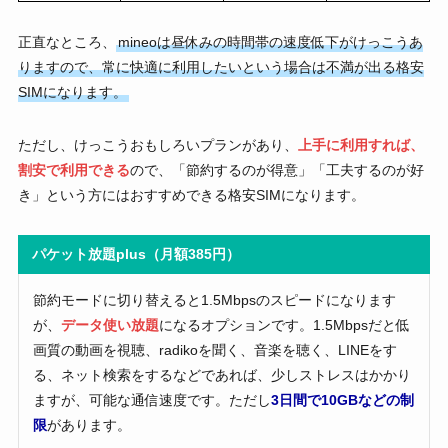
正直なところ、
mineoは昼休みの時間帯の速度低下がけっこうあ
りますので、常に快適に利用したいという場合は不満が出る格安
SIMになります。
ただし、けっこうおもしろいプランがあり、
上手に利用すれば、
割安で利用できる
ので、「節約するのが得意」「工夫するのが好
き」という方にはおすすめできる格安SIMになります。
パケット放題plus（月額385円）
節約モードに切り替えると1.5Mbpsのスピードになります
が、
データ使い放題
になるオプションです。1.5Mbpsだと低
画質の動画を視聴、radikoを聞く、音楽を聴く、LINEをす
る、ネット検索をするなどであれば、少しストレスはかかり
ますが、可能な通信速度です。ただし
3日間で10GBなどの制
限
があります。