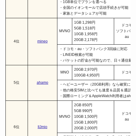
・1GB単位でプランを選べる
・全国のイオンモールで店頭手続きが可能
・家族とデータシェアが可能
1GB 1,298円
ドコモ
5GB 1,518円
MVNO
ソフトバン
10GB 1,958円
au
20GB 2,178円
4位
mineo
・ドコモ・au・ソフトバンク3回線に対応
・LINEID検索が可能
・パケットの貯金が可能なので、日々通信量が
20GB 2,970円
MNO
ドコモ
100GB 4,950円
5位
ahamo
・ヘビーユーザー（20GB利用）なら確実に使
・他の格安SIMと比べても速度＆品質＆通話音
・国際ローミング＆AppleWatch利用者はaha
2GB 850円
5GB 990円
ドコモ
MVNO
10GB 1,500円
au
15GB 1,800円
6位
IIJmio
20GB 2,000円