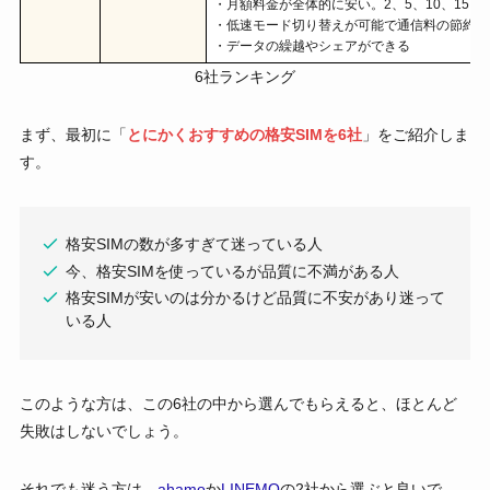
・月額料金が全体的に安い。2、5、10、15、
・低速モード切り替えが可能で通信料の節約に
・データの繰越やシェアができる
6社ランキング
まず、最初に「
とにかくおすすめの格安SIMを6社
」をご紹介しま
す。
格安SIMの数が多すぎて迷っている人
今、格安SIMを使っているが品質に不満がある人
格安SIMが安いのは分かるけど品質に不安があり迷って
いる人
このような方は、この6社の中から選んでもらえると、ほとんど
失敗はしないでしょう。
それでも迷う方は、
ahamo
か
LINEMO
の2社から選ぶと良いで