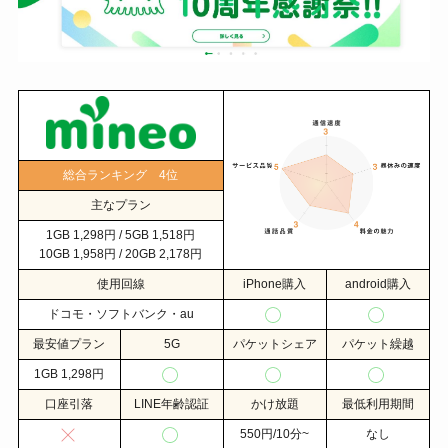
総合ランキング 4位
主なプラン
1GB 1,298円 / 5GB 1,518円
10GB 1,958円 / 20GB 2,178円
使用回線
iPhone購入
android購入
ドコモ・ソフトバンク・au
最安値プラン
5G
パケットシェア
パケット繰越
1GB 1,298円
口座引落
LINE年齢認証
かけ放題
最低利用期間
550円/10分~
なし