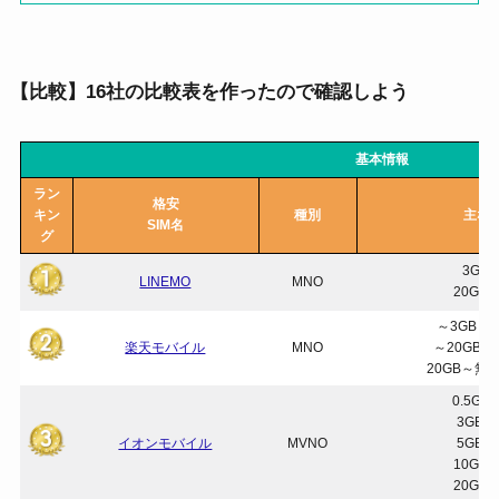
【比較】16社の比較表を作ったので確認しよう
基本情報
ラン
格安
キン
種別
主な
SIM名
グ
3GB 
LINEMO
MNO
20GB 
～3GBまで
楽天モバイル
MNO
～20GBまで
20GB～無制
0.5GB
3GB 1
イオンモバイル
MVNO
5GB 1
10GB 
20GB 