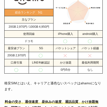
総合ランキング 5位
主なプラン
20GB 2,970円 / 100GB 4,950円
使用回線
iPhone購入
android購入
ドコモ
最安値プラン
5G
パケットシェア
パケット繰越
20GB 2,970円
口座引落
LINE年齢認証
かけ放題
最低利用期間
0円/5分
なし
格安SIMとはいえ、キャリアと遜色ないスペックはahamoになり
ます。
料金の安さ
、
通信速度
、
昼休みの速度
、
通話品質
、
かけ放題無