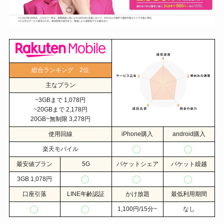
総合ランキング 2位
主なプラン
~3GBまで 1,078円
~20GBまで 2,178円
20GB~無制限 3,278円
使用回線
iPhone購入
android購入
楽天モバイル
最安値プラン
5G
パケットシェア
パケット繰越
3GB 1,078円
口座引落
LINE年齢認証
かけ放題
最低利用期間
1,100円/15分~
なし