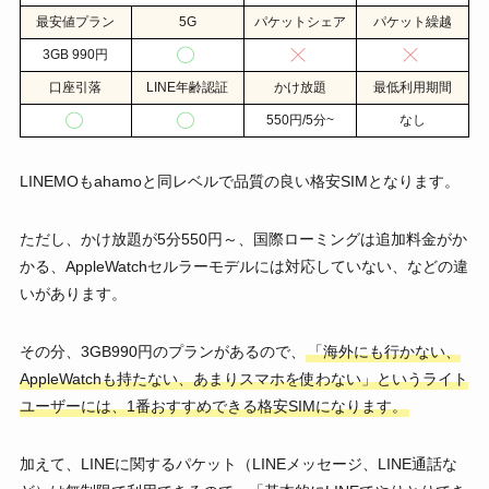
最安値プラン
5G
パケットシェア
パケット繰越
3GB 990円
口座引落
LINE年齢認証
かけ放題
最低利用期間
550円/5分~
なし
LINEMOもahamoと同レベルで品質の良い格安SIMとなります。
ただし、かけ放題が5分550円～、国際ローミングは追加料金がか
かる、AppleWatchセルラーモデルには対応していない、などの違
いがあります。
その分、3GB990円のプランがあるので、
「海外にも行かない、
AppleWatchも持たない、あまりスマホを使わない」というライト
ユーザーには、1番おすすめできる格安SIMになります。
加えて、LINEに関するパケット（LINEメッセージ、LINE通話な