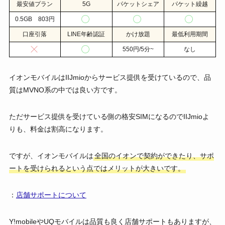
最安値プラン
5G
パケットシェア
パケット繰越
0.5GB 803円
口座引落
LINE年齢認証
かけ放題
最低利用期間
550円/5分~
なし
イオンモバイルはIIJmioからサービス提供を受けているので、品
質はMVNO系の中では良い方です。
ただサービス提供を受けている側の格安SIMになるのでIIJmioよ
りも、料金は割高になります。
ですが、イオンモバイルは
全国のイオンで契約ができたり、サポ
ートを受けられるという点ではメリットが大きいです。
：
店舗サポートについて
Y!mobileやUQモバイルは品質も良く店舗サポートもありますが、