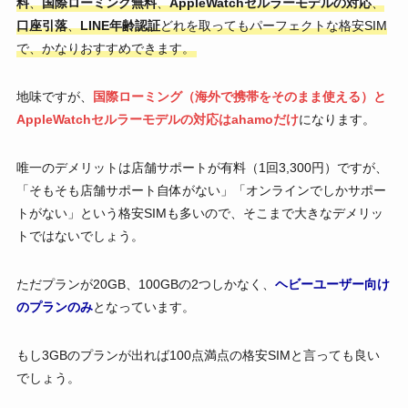
料
、
国際ローミング無料
、
AppleWatchセルラーモデルの対応
、
口座引落
、
LINE年齢認証
どれを取ってもパーフェクトな格安SIM
で、かなりおすすめできます。
地味ですが、
国際ローミング（海外で携帯をそのまま使える）と
AppleWatchセルラーモデルの対応はahamoだけ
になります。
唯一のデメリットは店舗サポートが有料（1回3,300円）ですが、
「そもそも店舗サポート自体がない」「オンラインでしかサポー
トがない」という格安SIMも多いので、そこまで大きなデメリッ
トではないでしょう。
ただプランが20GB、100GBの2つしかなく、
ヘビーユーザー向け
のプランのみ
となっています。
もし3GBのプランが出れば100点満点の格安SIMと言っても良い
でしょう。