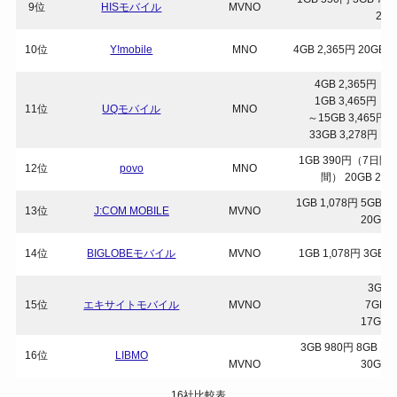
9位
HISモバイル
MVNO
2,1
10位
Y!mobile
MNO
4GB 2,365円 20GB 4
4GB 2,365
1GB 3,465
11位
UQモバイル
MNO
～15GB 3,46
33GB 3,278
1GB 390円（7日間）
12位
povo
MNO
間） 20GB 2,
1GB 1,078円 5GB 1
13位
J:COM MOBILE
MVNO
20GB 
14位
BIGLOBEモバイル
MVNO
1GB 1,078円 3GB 1
3GB 
15位
エキサイトモバイル
MVNO
7GB1
17GB 
3GB 980円 8GB 1,
16位
LIBMO
MVNO
30GB 
16社比較表