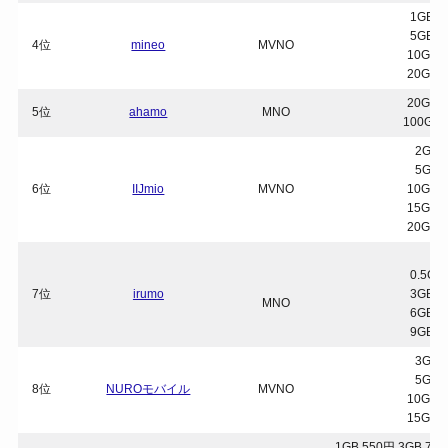
1GB 1
5GB 1
4位
mineo
MVNO
10GB 
20GB 
20GB 
5位
ahamo
MNO
100GB 
2GB 
5GB 
6位
IIJmio
MVNO
10GB 
15GB 
20GB 
0.5GB
7位
irumo
3GB 2
MNO
6GB 2
9GB 3
3GB 
5GB 
8位
NUROモバイル
MVNO
10GB 
15GB 
1GB 550円 3GB 77