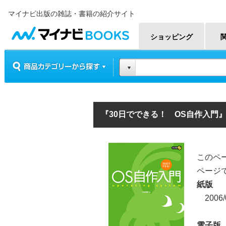
マイナビ出版の雑誌・書籍の紹介サイト
マイナビBOOKS
ショッピング
商品カテゴリーから探す
30日でできる！ OS自作入門
『30日でできる！ OS自作入門
このペー
ページ
紙版
2006
電子版