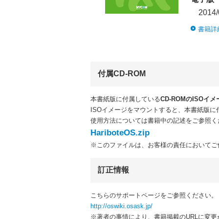
2014/
書籍詳
付属CD-ROM
本書紙版に付属している
CD-ROMのISOイメ
ISOイメージをマウントすると、本書紙版に付属
使用方法については書籍中の記述をご参照く
HariboteOS.zip
※このファイルは、お客様の責任においてご
訂正情報
こちらのサポートページをご参照ください。
http://oswiki.osask.jp/
※著者の事情により、書籍掲載のURLに変更が生じ