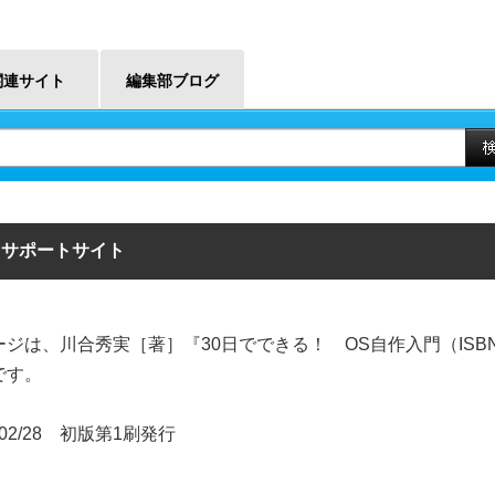
関連サイト
編集部ブログ
』サポートサイト
ジは、川合秀実［著］『30日でできる！ OS自作入門（ISBN4-8
です。
/02/28 初版第1刷発行