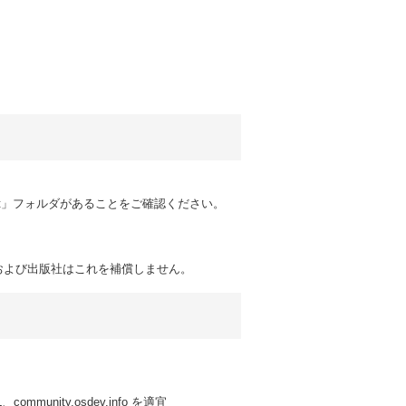
set」フォルダがあることをご確認ください。
および出版社はこれを補償しません。
ty.osdev.info を適宜