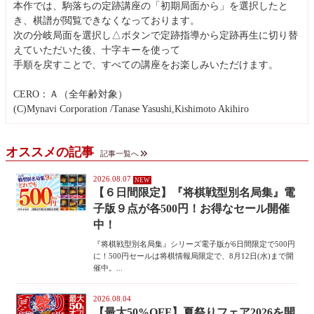
本作では、駒落ちの定跡講座の「初期局面から」を選択したと
き、棋譜が閲覧できなくなっております。
次の分岐局面を選択し△ボタンで定跡指導から定跡再生に切り替
えていただいた後、十字キーを使って
手順を戻すことで、すべての講座をお楽しみいただけます。
CERO：Ａ（全年齢対象）
(C)Mynavi Corporation /Tanase Yasushi,Kishimoto Akihiro
オススメの記事
記事一覧へ
2026.08.07
【６日間限定】『将棋戦型別名局集』電
子版９点が各500円！お得なセール開催
中！
『将棋戦型別名局集』シリーズ電子版が6日間限定で500円
に！500円セールは将棋情報局限定で、8月12日(水)まで開
催中。...
2026.08.04
【最大50%OFF】夏祭りフェア2026を開