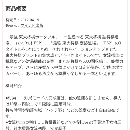
商品概要
発売日：2012-04-19
販売元：
マイナビ出版
「最強 東大将棋ポータブル」「一生遊べる 東大将棋 詰将棋道
場」（いずれもPSP）、「最強 東大将棋 定跡道場」（PS2）の3
タイトルを1本にまとめ、それぞれをバージョンアップさせた、
東大将棋ブランドの集大成というべきタイトルです。女流棋士に
挑戦などの対局機能の充実、また詰将棋を5000問収録し、終盤力
をアップ。さらに序盤から中盤にかけては定跡講座、定跡道場で
カバーし、あらゆる角度から将棋が楽しめる一本といえます。
機能紹介
●対局……対局モードの完成度は、他の追随を許しません。棋力
は10級～四段まで９段階に設定可能。
持ち時間や駒落ち戦（ハンデ戦）などの設定なども自由自在で
す。
●女流棋士に挑戦……将棋番組などでお馴染みの千葉涼子女流三
段、鈴木環那女流初段、安食総子