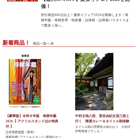
催！
割引商品900点以上！夏祭りフェア2026を開催します！将
棋年鑑・将棋世界・戦術書・詰将棋・詰将棋パラダイスま
で数多く揃っ...
新着商品！
商品一覧へ
【豪華版】令和８年版 将棋年鑑
中村太地八段、室谷由紀女流三段と
2026【-アクリルスタンドほか特典
行く 陣屋カレー＆タイトル戦体験
付-】
タイトル戦の雰囲気を味わおう 大好評
伊勢海老プランも！
日本将棋連盟
（著者）
将棋年鑑+アクリルスタンド+動画のセッ