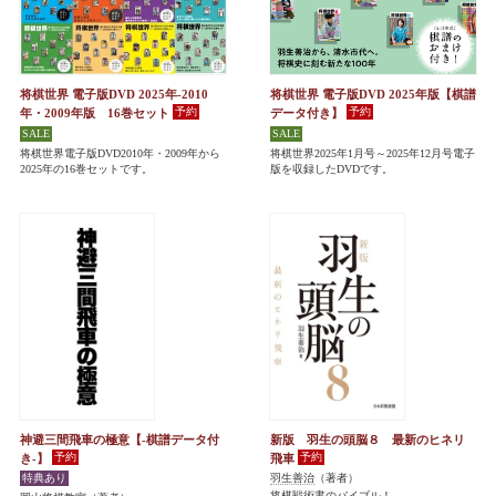
将棋世界 電子版DVD 2025年-2010
将棋世界 電子版DVD 2025年版【棋譜
年・2009年版 16巻セット
データ付き】
将棋世界電子版DVD2010年・2009年から
将棋世界2025年1月号～2025年12月号電子
2025年の16巻セットです。
版を収録したDVDです。
神避三間飛車の極意【-棋譜データ付
新版 羽生の頭脳８ 最新のヒネリ
き-】
飛車
羽生善治
（著者）
将棋戦術書のバイブル！