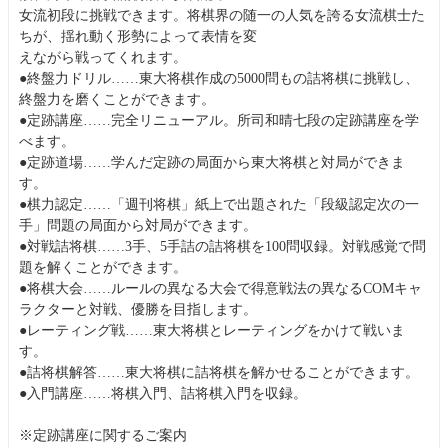
女流初段に挑戦できます。将棋界の随一の人気を誇る女流棋士た
ちが、揺れ動く形勢によって表情を変
えながら戦ってくれます。
●終盤力ドリル……東大将棋作成の5000問もの詰将棋に挑戦し、
終盤力を磨くことができます。
●定跡講座……完全リニューアル。所司和晴七段の定跡講座を学
べます。
●定跡道場……学んだ定跡の局面から東大将棋と対局ができま
す。
●棋力認定……「週刊将棋」紙上で出題された「段級認定次の一
手」問題の局面から対局ができます。
●対戦詰将棋……3手、5手詰の詰将棋を100問収録。対戦感覚で問
題を解くことができます。
●将棋大会……ルールの異なる大会で得意戦法の異なるCOMキャ
ラクターと対戦、優勝を目指します。
●レーティング戦……東大将棋とレーティングをかけて戦いま
す。
●詰将棋解答……東大将棋に詰将棋を解かせることができます。
●入門講座……将棋入門、詰将棋入門を収録。
※定跡講座に関するご案内