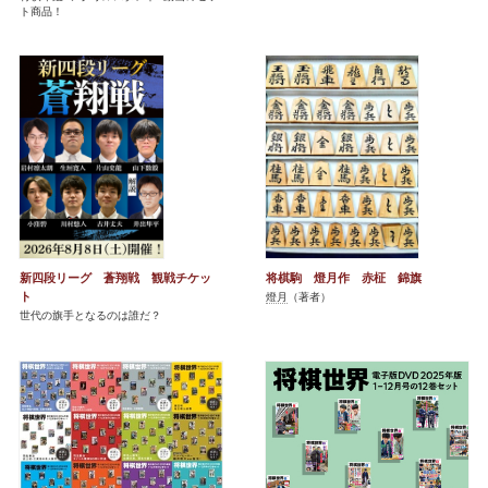
ト商品！
新四段リーグ 蒼翔戦 観戦チケッ
将棋駒 燈月作 赤柾 錦旗
ト
燈月
（著者）
世代の旗手となるのは誰だ？