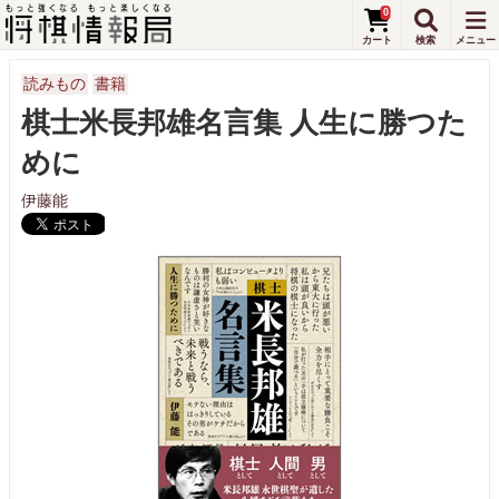
0
読みもの
書籍
棋士米長邦雄名言集 人生に勝つた
めに
伊藤能