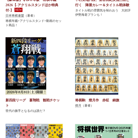
2026【-アクリルスタンドほか特典
行く 陣屋カレー＆タイトル戦体験
付-】
タイトル戦の雰囲気を味わおう 大好評
伊勢海老プランも！
日本将棋連盟
（著者）
将棋年鑑+アクリルスタンド+動画のセッ
ト商品！
新四段リーグ 蒼翔戦 観戦チケッ
将棋駒 燈月作 赤柾 錦旗
ト
燈月
（著者）
世代の旗手となるのは誰だ？