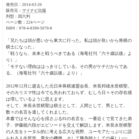
発売日：2014-03-26
販売元：
マイナビ出版
判型：四六判
ページ数：224ページ
ISBN：978-4-8399-5079-8
「兄たちは頭が悪いから東大に行った。私は頭が良いから将棋の
棋士になった」
「戦うなら、未来と戦うべきである（海竜社刊『六十歳以後』よ
り）」
「モテない理由ははっきりしている。その男がケチだからであ
る。（海竜社刊『六十歳以後』より）」
2012年12月に逝去した元日本将棋連盟会長、米長邦雄永世棋聖。
そのカリスマ性は今でも失われておらず、むしろ日々その存在感
は増しているように思えます。
そして、米長永世棋聖は棋士として、人間として、男として、
数々の名言を遺してくれました。
本書ではそんな心を揺さぶる81の名言を、一番近くで見てきた弟
子、伊藤能六段がエピソードを交えて解説します。米長永世棋聖
の人生をトータル的に考える広大な視野、ユーモアたっぷりに語
られる人生哲学、男女の機微、そして勝負師としての厳しい一