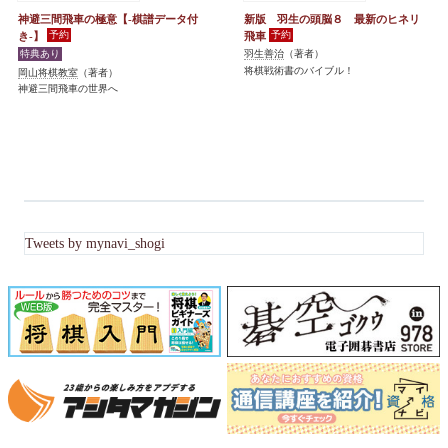
神避三間飛車の極意【-棋譜データ付
新版 羽生の頭脳８ 最新のヒネリ
き-】
飛車
羽生善治
（著者）
将棋戦術書のバイブル！
岡山将棋教室
（著者）
神避三間飛車の世界へ
Tweets by mynavi_shogi