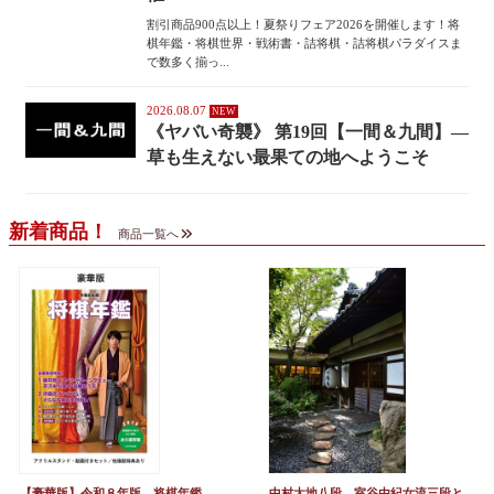
割引商品900点以上！夏祭りフェア2026を開催します！将
棋年鑑・将棋世界・戦術書・詰将棋・詰将棋パラダイスま
で数多く揃っ...
2026.08.07
《ヤバい奇襲》 第19回【一間＆九間】―
草も生えない最果ての地へようこそ
新着商品！
商品一覧へ
【豪華版】令和８年版 将棋年鑑
中村太地八段、室谷由紀女流三段と