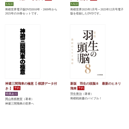
将棋世界電子版DVD2010年・2009年から
将棋世界2025年1月号～2025年12月号電子
2025年の16巻セットです。
版を収録したDVDです。
神避三間飛車の極意【-棋譜データ付
新版 羽生の頭脳８ 最新のヒネリ
き-】
飛車
羽生善治
（著者）
将棋戦術書のバイブル！
岡山将棋教室
（著者）
神避三間飛車の世界へ