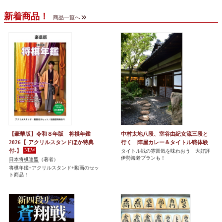
新着商品！
商品一覧へ
【豪華版】令和８年版 将棋年鑑
中村太地八段、室谷由紀女流三段と
2026【-アクリルスタンドほか特典
行く 陣屋カレー＆タイトル戦体験
付-】
タイトル戦の雰囲気を味わおう 大好評
伊勢海老プランも！
日本将棋連盟
（著者）
将棋年鑑+アクリルスタンド+動画のセッ
ト商品！