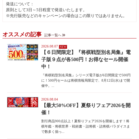
発送について：
原則として3日～5日程度で発送いたします。
※先行販売などのキャンペーンの場合はこの限りではありません。
オススメの記事
記事一覧へ
2026.08.07
【６日間限定】『将棋戦型別名局集』電
子版９点が各500円！お得なセール開催
中！
『将棋戦型別名局集』シリーズ電子版が6日間限定で500円
に！500円セールは将棋情報局限定で、8月12日(水)まで開
催中。...
2026.08.04
【最大50%OFF】夏祭りフェア2026を開
催！
割引商品900点以上！夏祭りフェア2026を開催します！将
棋年鑑・将棋世界・戦術書・詰将棋・詰将棋パラダイスま
で数多く揃っ...