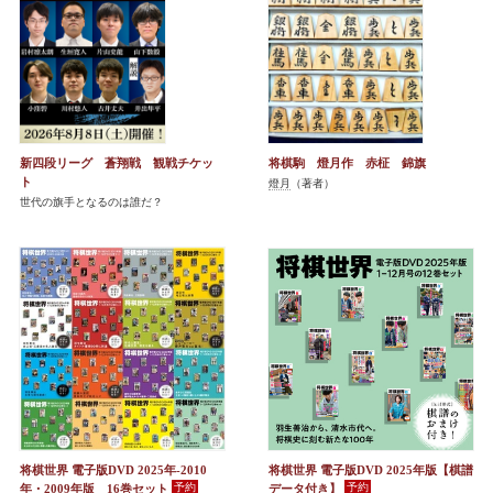
新四段リーグ 蒼翔戦 観戦チケッ
将棋駒 燈月作 赤柾 錦旗
ト
燈月
（著者）
世代の旗手となるのは誰だ？
将棋世界 電子版DVD 2025年-2010
将棋世界 電子版DVD 2025年版【棋譜
年・2009年版 16巻セット
データ付き】