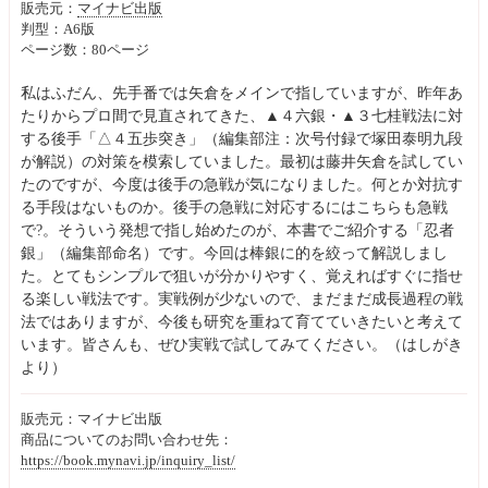
販売元：
マイナビ出版
判型：A6版
ページ数：80ページ
私はふだん、先手番では矢倉をメインで指していますが、昨年あ
たりからプロ間で見直されてきた、▲４六銀・▲３七桂戦法に対
する後手「△４五歩突き」（編集部注：次号付録で塚田泰明九段
が解説）の対策を模索していました。最初は藤井矢倉を試してい
たのですが、今度は後手の急戦が気になりました。何とか対抗す
る手段はないものか。後手の急戦に対応するにはこちらも急戦
で?。そういう発想で指し始めたのが、本書でご紹介する「忍者
銀」（編集部命名）です。今回は棒銀に的を絞って解説しまし
た。とてもシンプルで狙いが分かりやすく、覚えればすぐに指せ
る楽しい戦法です。実戦例が少ないので、まだまだ成長過程の戦
法ではありますが、今後も研究を重ねて育てていきたいと考えて
います。皆さんも、ぜひ実戦で試してみてください。（はしがき
より）
販売元：マイナビ出版
商品についてのお問い合わせ先：
https://book.mynavi.jp/inquiry_list/