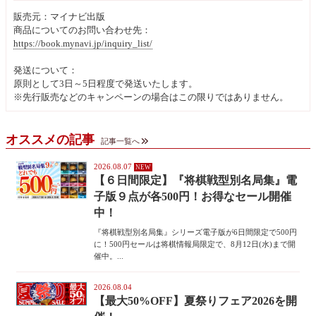
販売元：マイナビ出版
商品についてのお問い合わせ先：
https://book.mynavi.jp/inquiry_list/
発送について：
原則として3日～5日程度で発送いたします。
※先行販売などのキャンペーンの場合はこの限りではありません。
オススメの記事
記事一覧へ
2026.08.07
【６日間限定】『将棋戦型別名局集』電
子版９点が各500円！お得なセール開催
中！
『将棋戦型別名局集』シリーズ電子版が6日間限定で500円
に！500円セールは将棋情報局限定で、8月12日(水)まで開
催中。...
2026.08.04
【最大50%OFF】夏祭りフェア2026を開