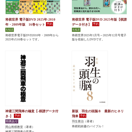
将棋世界 電子版DVD 2025年-2010
将棋世界 電子版DVD 2025年版【棋譜
年・2009年版 16巻セット
データ付き】
将棋世界電子版DVD2010年・2009年から
将棋世界2025年1月号～2025年12月号電子
2025年の16巻セットです。
版を収録したDVDです。
神避三間飛車の極意【-棋譜データ付
新版 羽生の頭脳８ 最新のヒネリ
き-】
飛車
羽生善治
（著者）
将棋戦術書のバイブル！
岡山将棋教室
（著者）
神避三間飛車の世界へ