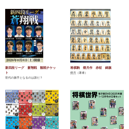
新四段リーグ 蒼翔戦 観戦チケッ
将棋駒 燈月作 赤柾 錦旗
ト
燈月
（著者）
世代の旗手となるのは誰だ？