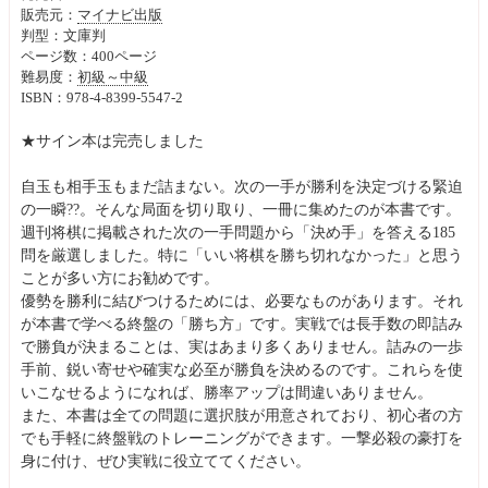
販売元：
マイナビ出版
判型：文庫判
ページ数：400ページ
難易度：
初級～中級
ISBN：978-4-8399-5547-2
★サイン本は完売しました
自玉も相手玉もまだ詰まない。次の一手が勝利を決定づける緊迫
の一瞬??。そんな局面を切り取り、一冊に集めたのが本書です。
週刊将棋に掲載された次の一手問題から「決め手」を答える185
問を厳選しました。特に「いい将棋を勝ち切れなかった」と思う
ことが多い方にお勧めです。
優勢を勝利に結びつけるためには、必要なものがあります。それ
が本書で学べる終盤の「勝ち方」です。実戦では長手数の即詰み
で勝負が決まることは、実はあまり多くありません。詰みの一歩
手前、鋭い寄せや確実な必至が勝負を決めるのです。これらを使
いこなせるようになれば、勝率アップは間違いありません。
また、本書は全ての問題に選択肢が用意されており、初心者の方
でも手軽に終盤戦のトレーニングができます。一撃必殺の豪打を
身に付け、ぜひ実戦に役立ててください。