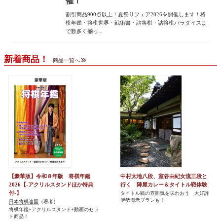
催！
割引商品900点以上！夏祭りフェア2026を開催します！将
棋年鑑・将棋世界・戦術書・詰将棋・詰将棋パラダイスま
で数多く揃っ...
新着商品！
商品一覧へ
【豪華版】令和８年版 将棋年鑑
中村太地八段、室谷由紀女流三段と
2026【-アクリルスタンドほか特典
行く 陣屋カレー＆タイトル戦体験
付-】
タイトル戦の雰囲気を味わおう 大好評
伊勢海老プランも！
日本将棋連盟
（著者）
将棋年鑑+アクリルスタンド+動画のセッ
ト商品！